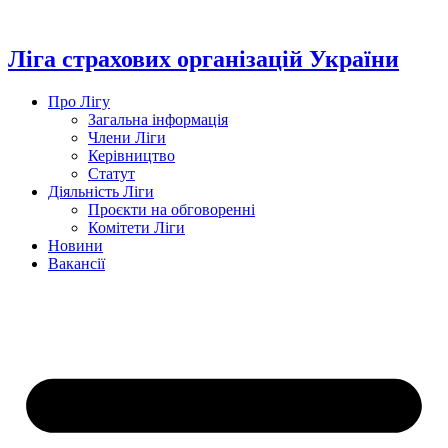
Перейти
до
вмісту
Ліга страхових організацій України
Про Лігу
Загальна інформація
Члени Ліги
Керівництво
Статут
Діяльність Ліги
Проєкти на обговоренні
Комітети Ліги
Новини
Вакансії