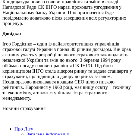
Кандидатура нового голови правління та зміни в складі
Наглядової Ради СК ІНГО наразі проходять узгодження у
Національному банку України. Про призначення буде
повідомлено додатково після завершення всіх регуляторних
процедур.
Довідка:
Ігор Гордієнко – один із найавторитетніших управлінців
страхової галузі України з понад 30-річним досвідом. Він брав
активну участь у розробці першого страхового законодавства
незалежної України та змін до нього. З березня 1994 року
обіймав посаду голови правління СК ІНГО. Під його
керівництвом ІНГО стала лідером ринку та задала стандарти у
страхуванні, що підвищило довіру до ринку загалом.
Неодноразово визнавався кращим СЕО цілою низкою
рейтингів. Народився у 1960 році, має вищу освіту – технічну
та економічну, а також ступінь магістра страхового
менеджменту.
Новини страхування
Про Лігу
Загальна інформація