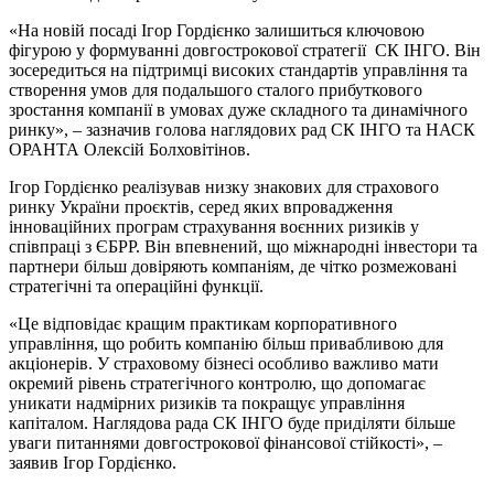
«На новій посаді Ігор Гордієнко залишиться ключовою
фігурою у формуванні довгострокової стратегії СК ІНГО. Він
зосередиться на підтримці високих стандартів управління та
створення умов для подальшого сталого прибуткового
зростання компанії в умовах дуже складного та динамічного
ринку», – зазначив голова наглядових рад СК ІНГО та НАСК
ОРАНТА Олексій Болховітінов.
Ігор Гордієнко реалізував низку знакових для страхового
ринку України проєктів, серед яких впровадження
інноваційних програм страхування воєнних ризиків у
співпраці з ЄБРР. Він впевнений, що міжнародні інвестори та
партнери більш довіряють компаніям, де чітко розмежовані
стратегічні та операційні функції.
«Це відповідає кращим практикам корпоративного
управління, що робить компанію більш привабливою для
акціонерів. У страховому бізнесі особливо важливо мати
окремий рівень стратегічного контролю, що допомагає
уникати надмірних ризиків та покращує управління
капіталом. Наглядова рада СК ІНГО буде приділяти більше
уваги питаннями довгострокової фінансової стійкості», –
заявив Ігор Гордієнко.