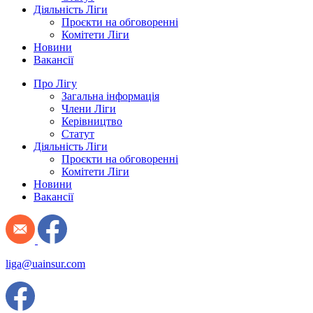
Діяльність Ліги
Проєкти на обговоренні
Комітети Ліги
Новини
Вакансії
Про Лігу
Загальна інформація
Члени Ліги
Керівництво
Статут
Діяльність Ліги
Проєкти на обговоренні
Комітети Ліги
Новини
Вакансії
liga@uainsur.com