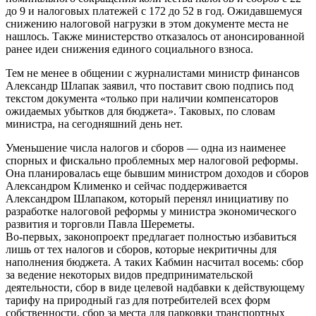
до 9 и налоговых платежей с 172 до 52 в год. Ожидавшемуся
снижению налоговой нагрузки в этом документе места не
нашлось. Также министерство отказалось от анонсированной
ранее идеи снижения единого социального взноса.
Тем не менее в общении с журналистами министр финансов
Александр Шлапак заявил, что поставит свою подпись под
текстом документа «только при наличии компенсаторов
ожидаемых убытков для бюджета». Таковых, по словам
министра, на сегодняшний день нет.
Уменьшение числа налогов и сборов — одна из наименее
спорных и фискально проблемных мер налоговой реформы.
Она планировалась еще бывшим министром доходов и сборов
Александром Клименко и сейчас поддерживается
Александром Шлапаком, который перенял инициативу по
разработке налоговой реформы у министра экономического
развития и торговли Павла Шереметы.
Во-первых, законопроект предлагает полностью избавиться
лишь от тех налогов и сборов, которые некритичны для
наполнения бюджета. А таких Кабмин насчитал восемь: сбор
за ведение некоторых видов предпринимательской
деятельности, сбор в виде целевой надбавки к действующему
тарифу на природный газ для потребителей всех форм
собственности, сбор за места для парковки транспортных