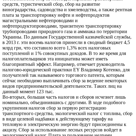
средств, туристический сбор, сбор на развитие
виноградарства, садоводства и хмелеводства, а также рентная
плата за транспортировку нефти и нефтепродуктов
магистральными нефтепроводами и
нефтепродуктопроводами, транзитную транспортировку
трубопроводами природного газа и аммиака по территории
Украины. По данным Государственной казначейской службы,
в 2013 г. эти восемь налогов принесли в сводный бюджет 4,5
млрд грн, что составило всего 1,3 % всех налоговых
поступлений и 1 % совокупных доходов. В то же время для
налогоплательщиков эта инициатива может иметь
благоприятный эффект. Например, отмечает руководитель
налогово-юридической практики EY Владимир Котенко, для
получателей так называемого торгового патента, которым
сейчас необходимо выплачивать сбор за ведение некоторых
видов предпринимательской деятельности. Таких лиц на
данный момент 123 тыс.
Во-вторых, большая часть налогов и сборов исчезнет лишь
номинально, объединившись с другими. В ходе подобного
укрупнения налогов сбор за первую регистрацию
транспортного средства, экологический налог с топлива, сбор
в виде целевой надбавки к действующему тарифу на
тепловую и электрическую энергию будут присоединены к
акцизу. Сбор за использование лесных ресурсов войдет в
экологический налог. Плата за пользование недрами,