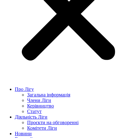
Про Лігу
Загальна інформація
Члени Ліги
Керівництво
Статут
Діяльність Ліги
Проєкти на обговоренні
Комітети Ліги
Новини