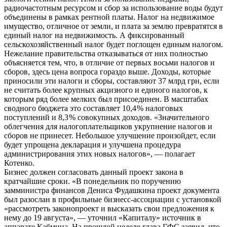
радиочастотным ресурсом и сбор за использование воды будут
объединены в рамках рентной платы. Налог на недвижимое
имущество, отличное от земли, и плата за землю превратятся в
единый налог на недвижимость. А фиксированный
сельскохозяйственный налог будет поглощен единым налогом.
Нежелание правительства отказываться от них полностью
объясняется тем, что, в отличие от первых восьми налогов и
сборов, здесь цена вопроса гораздо выше. Доходы, которые
приносили эти налоги и сборы, составляют 37 млрд грн, если
не считать более крупных акцизного и единого налогов, к
которым ряд более мелких был присоединен. В масштабах
сводного бюджета это составляет 10,4 % налоговых
поступлений и 8,3 % совокупных доходов. «Значительного
облегчения для налогоплательщиков укрупнение налогов и
сборов не принесет. Небольшое улучшение произойдет, если
будет упрощена декларация и улучшена процедура
администрирования этих новых налогов», — полагает
Котенко.
Бизнес должен согласовать данный проект закона в
кратчайшие сроки. «В понедельник по поручению
замминистра финансов Дениса Фудашкина проект документа
был разослан в профильные бизнесс-ассоциации с установкой
«рассмотреть законопроект и высказать свои предложения к
нему до 19 августа», — уточнил «Капиталу» источник в
аппарате Кабмина. На прошлой неделе глава ГФС заявил, что