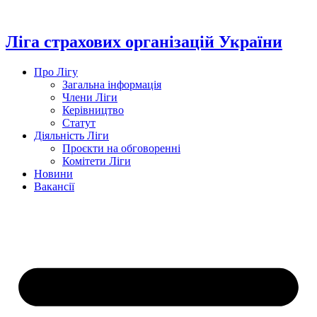
Перейти
до
вмісту
Ліга страхових організацій України
Про Лігу
Загальна інформація
Члени Ліги
Керівництво
Статут
Діяльність Ліги
Проєкти на обговоренні
Комітети Ліги
Новини
Вакансії