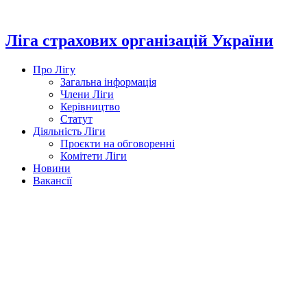
Перейти
до
вмісту
Ліга страхових організацій України
Про Лігу
Загальна інформація
Члени Ліги
Керівництво
Статут
Діяльність Ліги
Проєкти на обговоренні
Комітети Ліги
Новини
Вакансії