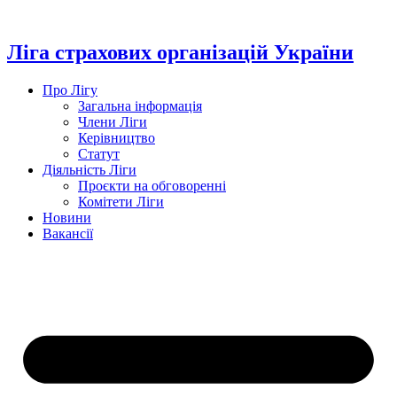
Перейти
до
вмісту
Ліга страхових організацій України
Про Лігу
Загальна інформація
Члени Ліги
Керівництво
Статут
Діяльність Ліги
Проєкти на обговоренні
Комітети Ліги
Новини
Вакансії