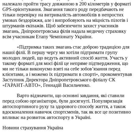
належало пройти трасу довжиною в 200 кілометрів у форматі
GPS-орієнтування. Змагання такого роду передбачають не
тільки перевірку на витривалість автомобілів в непростих
умовах бездоріжжя, але і випробовують на міцність пілотів і
штурманів екіпажів. Щоб забезпечити захист учасників
змагань, Дніпропетровська філія надала медичну страховку
всім учасникам Етапу Чемпіонату України.
«Підтримка таких змагань стає доброю традицією для
нашої філії. В першу чергу ми хотіли підтримати групу
молодих людей, що ведуть активний спосіб життя. Участь у
такому форматі для моєї філії це непряме підтвердження, що
ми не тільки виконуємо взяті на себе зобов’язання перед
клієнтами, а і можемо їх підтримати в спорті», прокоментував
Заступник Директора Дніпропетровського філіалу СК
«ГАРАНТ-АВТО», Геннадій Васильченко.
Варто відзначити, що основні завдання, які ставили
перед собою організатори, були досягнуті. Популяризація
автоспортивного руху та здорового способу життя, а також
вдосконалення навичок спортсменів, так як все це позитивно
впливає на розвиток автоспорту в Україні.
Новини страхування
Україна