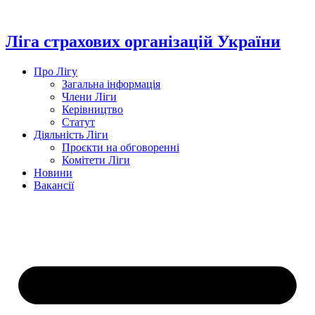
Перейти
до
вмісту
Ліга страхових організацій України
Про Лігу
Загальна інформація
Члени Ліги
Керівництво
Статут
Діяльність Ліги
Проєкти на обговоренні
Комітети Ліги
Новини
Вакансії