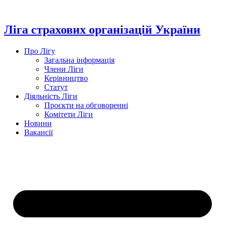
Перейти
до
вмісту
Ліга страхових організацій України
Про Лігу
Загальна інформація
Члени Ліги
Керівництво
Статут
Діяльність Ліги
Проєкти на обговоренні
Комітети Ліги
Новини
Вакансії