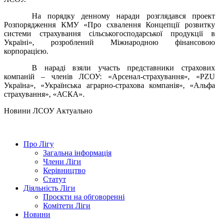
На порядку денному наради розглядався проект
Розпорядження КМУ «Про схвалення Концепції розвитку
системи страхування сільськогосподарської продукції в
Україні», розроблений Міжнародною фінансовою
корпорацією.
В нараді взяли участь представники страхових
компаній – членів ЛСОУ: «Арсенал-страхування», «PZU
Україна», «Українська аграрно-страхова компанія», «Альфа
страхування», «АСКА».
Hовини ЛСОУ
Актуально
Про Лігу
Загальна інформація
Члени Ліги
Керівництво
Статут
Діяльність Ліги
Проєкти на обговоренні
Комітети Ліги
Новини