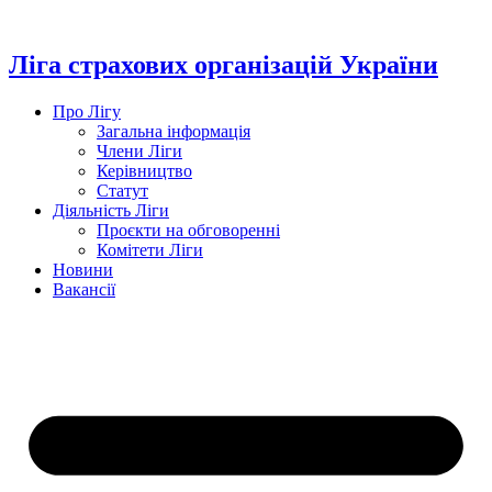
Перейти
до
вмісту
Ліга страхових організацій України
Про Лігу
Загальна інформація
Члени Ліги
Керівництво
Статут
Діяльність Ліги
Проєкти на обговоренні
Комітети Ліги
Новини
Вакансії