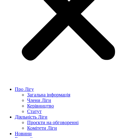
Про Лігу
Загальна інформація
Члени Ліги
Керівництво
Статут
Діяльність Ліги
Проєкти на обговоренні
Комітети Ліги
Новини