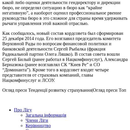
какой либо оценки деятельности гендиректору и дирекции
бюро, не определял ситуацию в бюро как “крайне
негативную”, а наоборот оценил профессиональное рвение
руководства бюро в это сложное для страны время удерживать
рычаги управления этой важной отраслью.
Как сообщалось, новый состав кордсовета был сформирован
25 декабря 2014 года. Его возглавил председатель комитета
Верховной Рады по вопросам финансовой политики и
банковской деятельности Сергей Рыбалка (фракция
Радикальной партии Олега Ляшко). В состав совета вошли
Сергей Билый (ранее работал в Нацкомфинуслуг), Александра
Берназюка (ранее возглавлял СК “Киев Ре” и СО
“Доминанта”). Кроме того в кордсовет входят четыре
представителя от страховых компаний, главы
Нацкомфинуслуг и ЛСОУ.
Огляд преси
Тенденції розвитку страхування|Огляд преси
Топ
Про Лігу
Загальна інформація
Члени Ліги
Керівництво