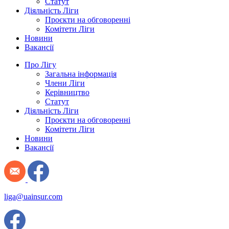
Статут
Діяльність Ліги
Проєкти на обговоренні
Комітети Ліги
Новини
Вакансії
Про Лігу
Загальна інформація
Члени Ліги
Керівництво
Статут
Діяльність Ліги
Проєкти на обговоренні
Комітети Ліги
Новини
Вакансії
liga@uainsur.com