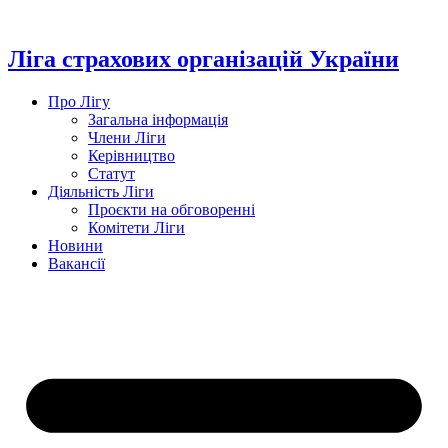
Перейти
до
вмісту
Ліга страхових організацій України
Про Лігу
Загальна інформація
Члени Ліги
Керівництво
Статут
Діяльність Ліги
Проєкти на обговоренні
Комітети Ліги
Новини
Вакансії