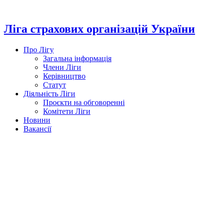
Перейти
до
вмісту
Ліга страхових організацій України
Про Лігу
Загальна інформація
Члени Ліги
Керівництво
Статут
Діяльність Ліги
Проєкти на обговоренні
Комітети Ліги
Новини
Вакансії