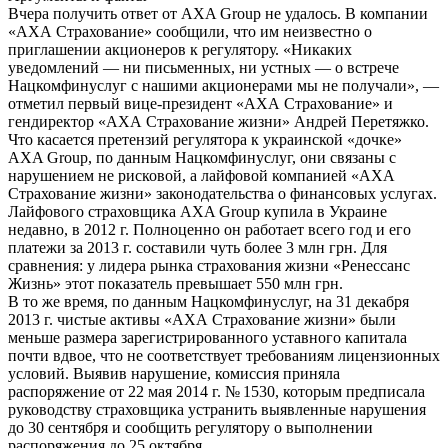
Вчера получить ответ от AXA Group не удалось. В компании
«АХА Страхование» сообщили, что им неизвестно о
приглашении акционеров к регулятору. «Никаких
уведомлений — ни письменных, ни устных — о встрече
Нацкомфинуслуг с нашими акционерами мы не получали», —
отметил первый вице-президент «АХА Страхование» и
гендиректор «АХА Страхование жизни» Андрей Перетяжко.
Что касается претензий регулятора к украинской «дочке»
AXA Group, по данным Нацкомфинуслуг, они связаны с
нарушением не рисковой, а лайфовой компанией «АХА
Страхование жизни» законодательства о финансовых услугах.
Лайфового страховщика AXA Group купила в Украине
недавно, в 2012 г. Полноценно он работает всего год и его
платежи за 2013 г. составили чуть более 3 млн грн. Для
сравнения: у лидера рынка страхования жизни «Ренессанс
Жизнь» этот показатель превышает 550 млн грн.
В то же время, по данным Нацкомфинуслуг, на 31 декабря
2013 г. чистые активы «АХА Страхование жизни» были
меньше размера зарегистрированного уставного капитала
почти вдвое, что не соответствует требованиям лицензионных
условий. Выявив нарушение, комиссия приняла
распоряжение от 22 мая 2014 г. № 1530, которым предписала
руководству страховщика устранить выявленные нарушения
до 30 сентября и сообщить регулятору о выполнении
распоряжения до 25 октября.