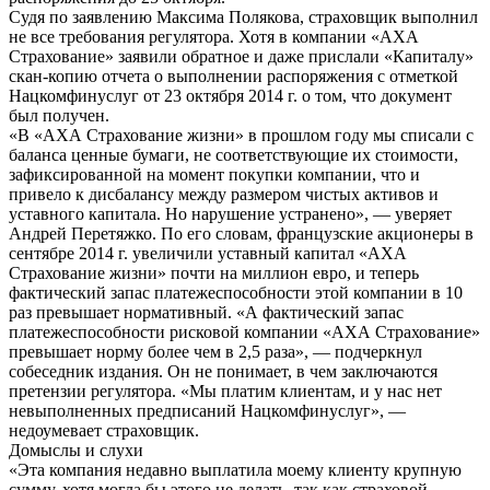
Судя по заявлению Максима Полякова, страховщик выполнил
не все требования регулятора. Хотя в компании «АХА
Страхование» заявили обратное и даже прислали «Капиталу»
скан-копию отчета о выполнении распоряжения с отметкой
Нацкомфинуслуг от 23 октября 2014 г. о том, что документ
был получен.
«В «АХА Страхование жизни» в прошлом году мы списали с
баланса ценные бумаги, не соответствующие их стоимости,
зафиксированной на момент покупки компании, что и
привело к дисбалансу между размером чистых активов и
уставного капитала. Но нарушение устранено», — уверяет
Андрей Перетяжко. По его словам, французские акционеры в
сентябре 2014 г. увеличили уставный капитал «АХА
Страхование жизни» почти на миллион евро, и теперь
фактический запас платежеспособности этой компании в 10
раз превышает нормативный. «А фактический запас
платежеспособности рисковой компании «АХА Страхование»
превышает норму более чем в 2,5 раза», — подчеркнул
собеседник издания. Он не понимает, в чем заключаются
претензии регулятора. «Мы платим клиентам, и у нас нет
невыполненных предписаний Нацкомфинуслуг», —
недоумевает страховщик.
Домыслы и слухи
«Эта компания недавно выплатила моему клиенту крупную
сумму, хотя могла бы этого не делать, так как страховой