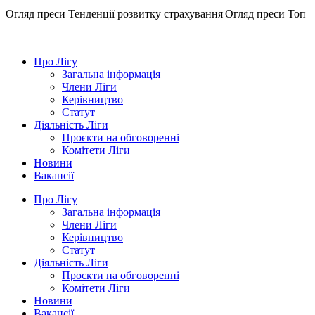
Огляд преси
Тенденції розвитку страхування|Огляд преси
Топ
Про Лігу
Загальна інформація
Члени Ліги
Керівництво
Статут
Діяльність Ліги
Проєкти на обговоренні
Комітети Ліги
Новини
Вакансії
Про Лігу
Загальна інформація
Члени Ліги
Керівництво
Статут
Діяльність Ліги
Проєкти на обговоренні
Комітети Ліги
Новини
Вакансії