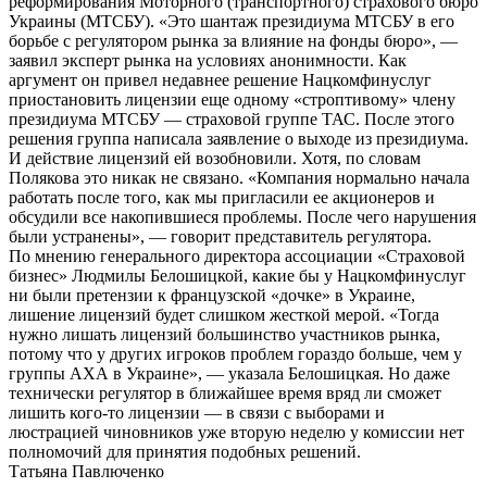
реформирования Моторного (транспортного) страхового бюро
Украины (МТСБУ). «Это шантаж президиума МТСБУ в его
борьбе с регулятором рынка за влияние на фонды бюро», —
заявил эксперт рынка на условиях анонимности. Как
аргумент он привел недавнее решение Нацкомфинуслуг
приостановить лицензии еще одному «строптивому» члену
президиума МТСБУ — страховой группе ТАС. После этого
решения группа написала заявление о выходе из президиума.
И действие лицензий ей возобновили. Хотя, по словам
Полякова это никак не связано. «Компания нормально начала
работать после того, как мы пригласили ее акционеров и
обсудили все накопившиеся проблемы. После чего нарушения
были устранены», — говорит представитель регулятора.
По мнению генерального директора ассоциации «Страховой
бизнес» Людмилы Белошицкой, какие бы у Нацкомфинуслуг
ни были претензии к французской «дочке» в Украине,
лишение лицензий будет слишком жесткой мерой. «Тогда
нужно лишать лицензий большинство участников рынка,
потому что у других игроков проблем гораздо больше, чем у
группы АХА в Украине», — указала Белошицкая. Но даже
технически регулятор в ближайшее время вряд ли сможет
лишить кого‑то лицензии — в связи с выборами и
люстрацией чиновников уже вторую неделю у комиссии нет
полномочий для принятия подобных решений.
Татьяна Павлюченко