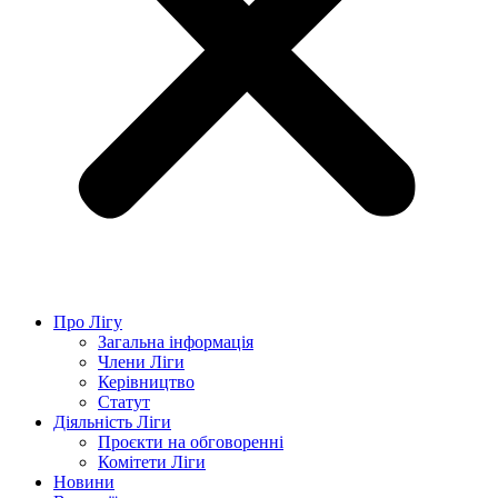
Про Лігу
Загальна інформація
Члени Ліги
Керівництво
Статут
Діяльність Ліги
Проєкти на обговоренні
Комітети Ліги
Новини