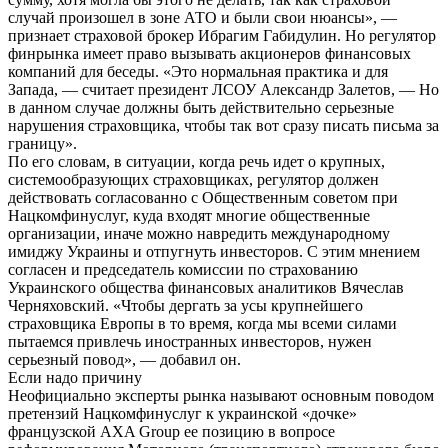
случай произошел в зоне АТО и были свои нюансы», —
признает страховой брокер Ибрагим Габидулин. Но регулятор
финрынка имеет право вызывать акционеров финансовых
компаний для беседы. «Это нормальная практика и для
Запада, — считает президент ЛСОУ Александр Залетов, — Но
в данном случае должны быть действительно серьезные
нарушения страховщика, чтобы так вот сразу писать письма за
границу».
По его словам, в ситуации, когда речь идет о крупных,
системообразующих страховщиках, регулятор должен
действовать согласованно с Общественным советом при
Нацкомфинуслуг, куда входят многие общественные
организации, иначе можно навредить международному
имиджу Украины и отпугнуть инвесторов. С этим мнением
согласен и председатель комиссии по страхованию
Украинского общества финансовых аналитиков Вячеслав
Черняховский. «Чтобы дергать за усы крупнейшего
страховщика Европы в то время, когда мы всеми силами
пытаемся привлечь иностранных инвесторов, нужен
серьезный повод», — добавил он.
Если надо причину
Неофициально эксперты рынка называют основным поводом
претензий Нацкомфинуслуг к украинской «дочке»
французской AXA Group ее позицию в вопросе