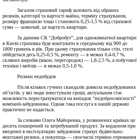
Загалом страховий тариф залежить від обраних
ризиків, категорії та вартості майна, терміну страхування,
розміру франшизи тощо і становить 0,25-1,5 % від страхової
суми — зазвичай, це вартість квартири.
За даними СК “Добробут”, для однокімнатної квартири
в Києві страховка буде коштувати в середньому від 900 до
1800 гривень в рік. При цьому страхування тільки стін, стелі
обійдеться десь 0,25-0,5 %, ремонту — в межах 0,4-0,7 %,
скляних виробів (вікон, перегородок) — 1,8-2,5 %, а побутової
техніки і меблів — в межах 0,5-1,0 %.
Ризики недобудов
Після кількох гучних скандалів довкола недобудованих
об’єктів, у які люди інвестували гроші, актуальним стає
можливість перестрахуватися на випадок “недобросовісності”
компанії-забудовника. Однак така послуга в нашій державі
практично не надається.
За словами Олега Майоренка, у розвинених країнах це
досить поширений та затребуваний продукт. За кордоном при
введенні в експлуатацію забудовник страхує будівельно-
монтажні ризики, а покупець — своєчасні терміни отримання