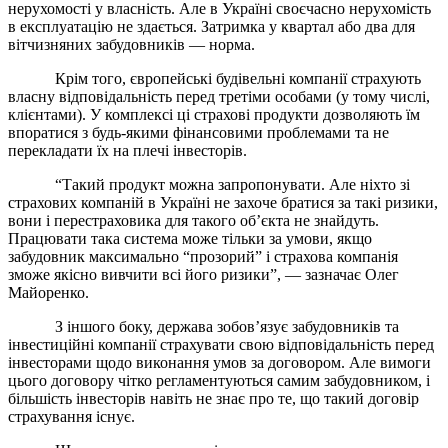
нерухомості у власність. Але в Україні своєчасно нерухомість
в експлуатацію не здається. Затримка у квартал або два для
вітчизняних забудовників — норма.
Крім того, європейські будівельні компанії страхують
власну відповідальність перед третіми особами (у тому числі,
клієнтами). У комплексі ці страхові продукти дозволяють їм
впоратися з будь-якими фінансовими проблемами та не
перекладати їх на плечі інвесторів.
“Такий продукт можна запропонувати. Але ніхто зі
страхових компаній в Україні не захоче братися за такі ризики,
вони і перестраховика для такого об’єкта не знайдуть.
Працювати така система може тільки за умови, якщо
забудовник максимально “прозорий” і страхова компанія
зможе якісно вивчити всі його ризики”, — зазначає Олег
Майоренко.
З іншого боку, держава зобов’язує забудовників та
інвестиційні компанії страхувати свою відповідальність перед
інвесторами щодо виконання умов за договором. Але вимоги
цього договору чітко регламентуються самим забудовником, і
більшість інвесторів навіть не знає про те, що такий договір
страхування існує.