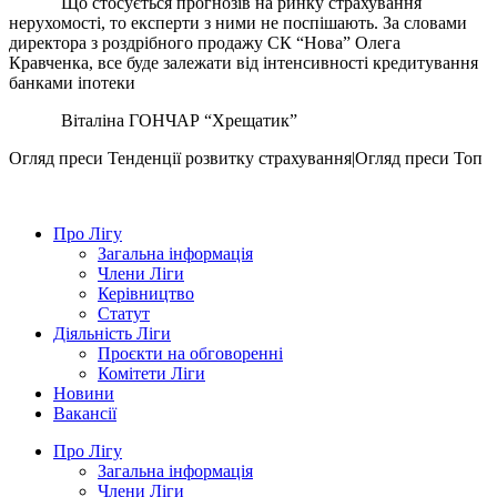
Що стосується прогнозів на ринку страхування
нерухомості, то експерти з ними не поспішають. За словами
директора з роздрібного продажу СК “Нова” Олега
Кравченка, все буде залежати від інтенсивності кредитування
банками іпотеки
Віталіна ГОНЧАР “Хрещатик”
Огляд преси
Тенденції розвитку страхування|Огляд преси
Топ
Про Лігу
Загальна інформація
Члени Ліги
Керівництво
Статут
Діяльність Ліги
Проєкти на обговоренні
Комітети Ліги
Новини
Вакансії
Про Лігу
Загальна інформація
Члени Ліги