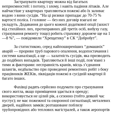
Застрахувати квартиру можна від багатьох
неприємностей: і потопу, і злому, і навіть падіння літаків. Але
найчастіше у квартирах трапляються пожежі або їх заливає
водою з вини сусідів. “На ці ризики припадає до 70-75 %
вартості поліса. І головне — без них договір взагалі не
укладуть. Додавання до цього кожної додаткової опції (захист
від стихійних лих, протиправних дій третіх осіб, вибуху газу,
страхування ремонту тощо) робить страховку дорожче ще на 1
—8 %”, — повідомили “Хрещатику” в СК “Добробут”.
За статистикою, серед найпоширеніших “домашніх”
аварій — прориви труб парового опалення, водопостачання і
системи каналізації, а ще — халатність сусідів, яка призводить
до подібних випадків. Трапляються й інші події, пов’язані з
тими ж факторами: несправність кранів, місць з’єднання
шлангів, недбальство при проведенні ремонтних робіт з боку
працівників ЖЕКів, ліквідація пожежі в сусідній квартирі й
багато інших.
Фахівці радять серйозно подумати про страхування
свого житла, якщо приміщення здається в оренду;
використовується не цілий рік, а сезонно (тобто деякий час
пустує); не має пожежної та охоронної сигналізації, металевих
дверей, надійних замків; розташоване поблизу
трубопровідних або теплових магістралей, а також аеропортів