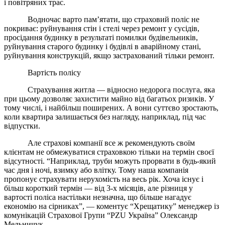
і повітряних трас.
Водночас варто пам’ятати, що страховий поліс не
покриває: руйнування стін і стелі через ремонт у сусідів,
просідання будинку в результаті помилки будівельників,
руйнування старого будинку і будівлі в аварійному стані,
руйнування конструкцій, якщо застрахований тільки ремонт.
Вартість полісу
Страхування житла — відносно недорога послуга, яка
при цьому дозволяє захистити майно від багатьох ризиків. У
тому числі, і найбільш поширених. А вони суттєво зростають,
коли квартира залишається без нагляду, наприклад, під час
відпустки.
Але страхові компанії все ж рекомендують своїм
клієнтам не обмежуватися страховкою тільки на термін своєї
відсутності. “Наприклад, труби можуть прорвати в будь-який
час дня і ночі, взимку або влітку. Тому наша компанія
пропонує страхувати нерухомість на весь рік. Хоча існує і
більш короткий термін — від 3-х місяців, але різниця у
вартості поліса настільки незначна, що більше нагадує
економію на сірниках”, — коментує “Хрещатику” менеджер із
комунікацій Страхової Групи “PZU Україна” Олександр
Мельничук.