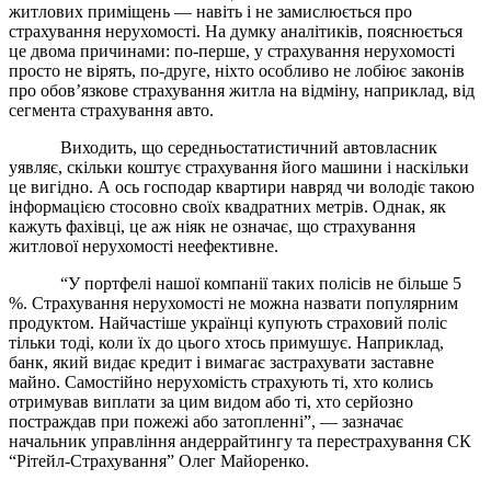
житлових приміщень — навіть і не замислюється про
страхування нерухомості. На думку аналітиків, пояснюється
це двома причинами: по-перше, у страхування нерухомості
просто не вірять, по-друге, ніхто особливо не лобіює законів
про обов’язкове страхування житла на відміну, наприклад, від
сегмента страхування авто.
Виходить, що середньостатистичний автовласник
уявляє, скільки коштує страхування його машини і наскільки
це вигідно. А ось господар квартири навряд чи володіє такою
інформацією стосовно своїх квадратних метрів. Однак, як
кажуть фахівці, це аж ніяк не означає, що страхування
житлової нерухомості неефективне.
“У портфелі нашої компанії таких полісів не більше 5
%. Страхування нерухомості не можна назвати популярним
продуктом. Найчастіше українці купують страховий поліс
тільки тоді, коли їх до цього хтось примушує. Наприклад,
банк, який видає кредит і вимагає застрахувати заставне
майно. Самостійно нерухомість страхують ті, хто колись
отримував виплати за цим видом або ті, хто серйозно
постраждав при пожежі або затопленні”, — зазначає
начальник управління андеррайтингу та перестрахування СК
“Рітейл-Страхування” Олег Майоренко.