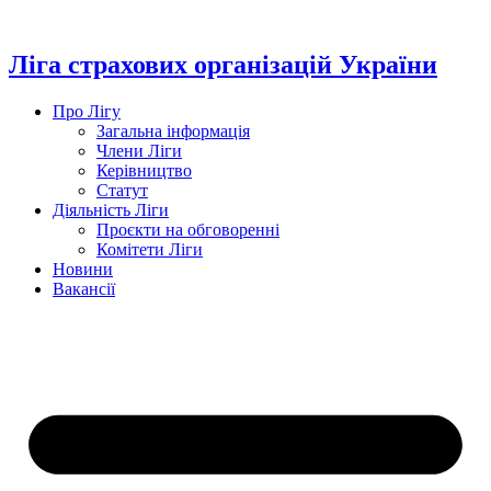
Перейти
до
вмісту
Ліга страхових організацій України
Про Лігу
Загальна інформація
Члени Ліги
Керівництво
Статут
Діяльність Ліги
Проєкти на обговоренні
Комітети Ліги
Новини
Вакансії