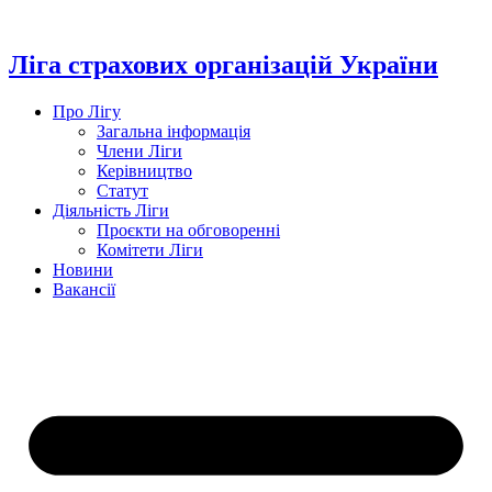
Перейти
до
вмісту
Ліга страхових організацій України
Про Лігу
Загальна інформація
Члени Ліги
Керівництво
Статут
Діяльність Ліги
Проєкти на обговоренні
Комітети Ліги
Новини
Вакансії