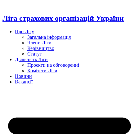
Перейти
до
вмісту
Ліга страхових організацій України
Про Лігу
Загальна інформація
Члени Ліги
Керівництво
Статут
Діяльність Ліги
Проєкти на обговоренні
Комітети Ліги
Новини
Вакансії