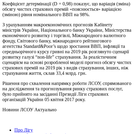
Коефіцієнт детермінації (D = 0,98) показує, що варіація (зміна)
обсягу чистих страхових премій «пояснюється» варіацією
(зміною) рівня номінального ВВП на 98%.
З урахуванням макроекономічних прогнозів Кабінету
міністрів України, Національного банку України, Міністерства
економічного розвитку і торгівлі, Міжнародного валютного
фонду, Світового банку, міжнародного рейтингового
агентства Standard&Poor’s щодо зростання ВВП, інфляції та
середньорічного курсу гривні на 2019 рік розглянуто сценарії
розвитку галузі “non-life” страхування. За реалістичним
сценарієм на основі розробленої моделі прогноз обсягу чистих
страхових премій на 2019 рік з видів страхування, інших, ніж
страхування життя, склав 33,4 млрд. грн.
Рішення про схвалення напрямку роботи ЛСОУ, спрямованого
на дослідження та прогнозування ринку страхових послуг,
було прийнято на засіданні Президії Ліги страхових
організацій України 05 квітня 2017 року.
Hовини ЛСОУ
Актуально
Про Лігу