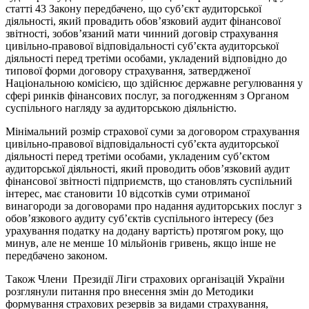
статті 43 Закону передбачено, що суб’єкт аудиторської
діяльності, який провадить обов’язковий аудит фінансової
звітності, зобов’язаний мати чинний договір страхування
цивільно-правової відповідальності суб’єкта аудиторської
діяльності перед третіми особами, укладений відповідно до
типової форми договору страхування, затвердженої
Національною комісією, що здійснює державне регулювання у
сфері ринків фінансових послуг, за погодженням з Органом
суспільного нагляду за аудиторською діяльністю.
Мінімальний розмір страхової суми за договором страхування
цивільно-правової відповідальності суб’єкта аудиторської
діяльності перед третіми особами, укладеним суб’єктом
аудиторської діяльності, який проводить обов’язковий аудит
фінансової звітності підприємств, що становлять суспільний
інтерес, має становити 10 відсотків суми отриманої
винагороди за договорами про надання аудиторських послуг з
обов’язкового аудиту суб’єктів суспільного інтересу (без
урахування податку на додану вартість) протягом року, що
минув, але не менше 10 мільйонів гривень, якщо інше не
передбачено законом.
Також Члени Президії Ліги страхових організацій України
розглянули питання про внесення змін до Методики
формування страхових резервів за видами страхування,