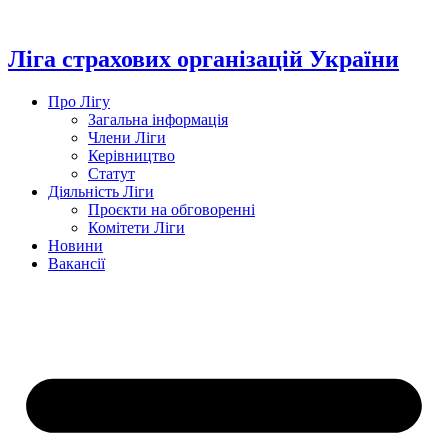
Перейти
до
вмісту
Ліга страхових організацій України
Про Лігу
Загальна інформація
Члени Ліги
Керівництво
Статут
Діяльність Ліги
Проєкти на обговоренні
Комітети Ліги
Новини
Вакансії