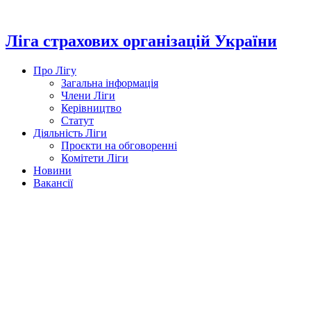
Перейти
до
вмісту
Ліга страхових організацій України
Про Лігу
Загальна інформація
Члени Ліги
Керівництво
Статут
Діяльність Ліги
Проєкти на обговоренні
Комітети Ліги
Новини
Вакансії