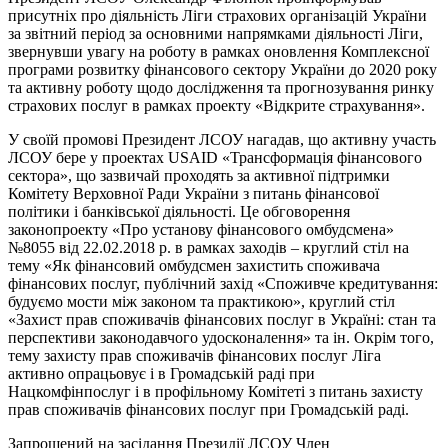
присутніх про діяльність Ліги страхових організацій України
за звітний період за основними напрямками діяльності Ліги,
звернувши увагу на роботу в рамках оновлення Комплексної
програми розвитку фінансового сектору України до 2020 року
та активну роботу щодо дослідження та прогнозування ринку
страхових послуг в рамках проекту «Відкрите страхування».
У своїй промові Президент ЛСОУ нагадав, що активну участь
ЛСОУ бере у проектах USAID «Трансформація фінансового
сектора», що зазвичай проходять за активної підтримки
Комітету Верховної Ради України з питань фінансової
політики і банківської діяльності. Це обговорення
законопроекту «Про установу фінансового омбудсмена»
№8055 від 22.02.2018 р. в рамках заходів – круглий стіл на
тему «Як фінансовий омбудсмен захистить споживача
фінансових послуг, публічний захід «Споживче кредитування:
будуємо мости між законом та практикою», круглий стіл
«Захист прав споживачів фінансових послуг в Україні: стан та
перспективи законодавчого удосконалення» та ін. Окрім того,
тему захисту прав споживачів фінансових послуг Ліга
активно опрацьовує і в Громадській раді при
Нацкомфінпослуг і в профільному Комітеті з питань захисту
прав споживачів фінансових послуг при Громадській раді.
Запрошений на засідання Президії ЛСОУ Член