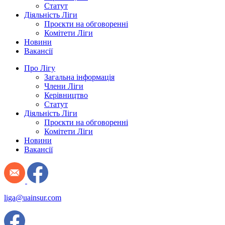
Статут
Діяльність Ліги
Проєкти на обговоренні
Комітети Ліги
Новини
Вакансії
Про Лігу
Загальна інформація
Члени Ліги
Керівництво
Статут
Діяльність Ліги
Проєкти на обговоренні
Комітети Ліги
Новини
Вакансії
liga@uainsur.com