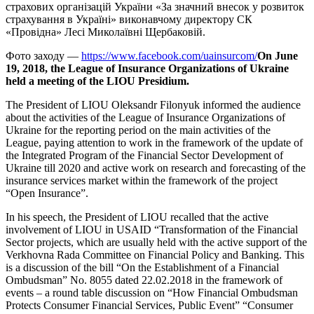
страхових організацій України «За значний внесок у розвиток
страхування в Україні» виконавчому директору СК
«Провідна» Лесі Миколаївні Щербаковій.
Фото заходу —
https://www.facebook.com/uainsurcom/
On June
19, 2018, the League of Insurance Organizations of Ukraine
held a meeting of the LIOU Presidium.
The President of LIOU Oleksandr Filonyuk informed the audience
about the activities of the League of Insurance Organizations of
Ukraine for the reporting period on the main activities of the
League, paying attention to work in the framework of the update of
the Integrated Program of the Financial Sector Development of
Ukraine till 2020 and active work on research and forecasting of the
insurance services market within the framework of the project
“Open Insurance”.
In his speech, the President of LIOU recalled that the active
involvement of LIOU in USAID “Transformation of the Financial
Sector projects, which are usually held with the active support of the
Verkhovna Rada Committee on Financial Policy and Banking. This
is a discussion of the bill “On the Establishment of a Financial
Ombudsman” No. 8055 dated 22.02.2018 in the framework of
events – a round table discussion on “How Financial Ombudsman
Protects Consumer Financial Services, Public Event” “Consumer