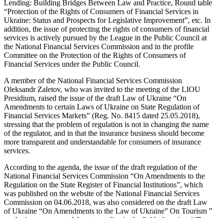
Lending: Building Bridges Between Law and Practice, Round table
“Protection of the Rights of Consumers of Financial Services in
Ukraine: Status and Prospects for Legislative Improvement”, etc. In
addition, the issue of protecting the rights of consumers of financial
services is actively pursued by the League in the Public Council at
the National Financial Services Commission and in the profile
Committee on the Protection of the Rights of Consumers of
Financial Services under the Public Council.
A member of the National Financial Services Commission
Oleksandr Zaletov, who was invited to the meeting of the LIOU
Presidium, raised the issue of the draft Law of Ukraine “On
Amendments to certain Laws of Ukraine on State Regulation of
Financial Services Markets” (Reg. No. 8415 dated 25.05.2018),
stressing that the problem of regulation is not in changing the name
of the regulator, and in that the insurance business should become
more transparent and understandable for consumers of insurance
services.
According to the agenda, the issue of the draft regulation of the
National Financial Services Commission “On Amendments to the
Regulation on the State Register of Financial Institutions”, which
was published on the website of the National Financial Services
Commission on 04.06.2018, was also considered on the draft Law
of Ukraine “On Amendments to the Law of Ukraine” On Tourism ”