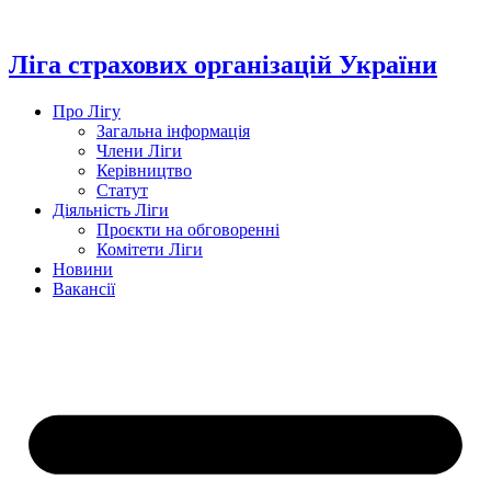
Перейти
до
вмісту
Ліга страхових організацій України
Про Лігу
Загальна інформація
Члени Ліги
Керівництво
Статут
Діяльність Ліги
Проєкти на обговоренні
Комітети Ліги
Новини
Вакансії