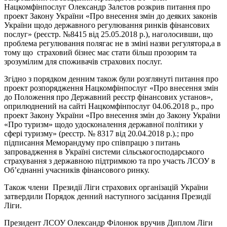
Нацкомфінпослуг Олександр Залєтов розкрив питання про
проект Закону України «Про внесення змін до деяких законів
України щодо державного регулювання ринків фінансових
послуг» (реєстр. №8415 від 25.05.2018 р.), наголосивши, що
проблема регулювання полягає не в зміні назви регулятора,а в
тому що страховий бізнес має стати більш прозорим та
зрозумілим для споживачів страхових послуг.
Згідно з порядком денним також були розглянуті питання про
проект розпорядження Нацкомфінпослуг «Про внесення змін
до Положення про Державний реєстр фінансових установ»,
оприлюднений на сайті Нацкомфінпослуг 04.06.2018 р., про
проект Закону України «Про внесення змін до Закону України
«Про туризм» щодо удосконалення державної політики у
сфері туризму» (реєстр. № 8317 від 20.04.2018 р.).; про
підписання Меморандуму про співпрацю з питань
запровадження в Україні системи сільськогосподарського
страхування з державною підтримкою та про участь ЛСОУ в
Об’єднанні учасників фінансового ринку.
Також члени Президії Ліги страхових організацій України
затвердили Порядок денний наступного засідання Президії
Ліги.
Президент ЛСОУ Олександр Філонюк вручив Диплом Ліги