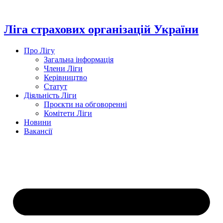
Перейти
до
вмісту
Ліга страхових організацій України
Про Лігу
Загальна інформація
Члени Ліги
Керівництво
Статут
Діяльність Ліги
Проєкти на обговоренні
Комітети Ліги
Новини
Вакансії