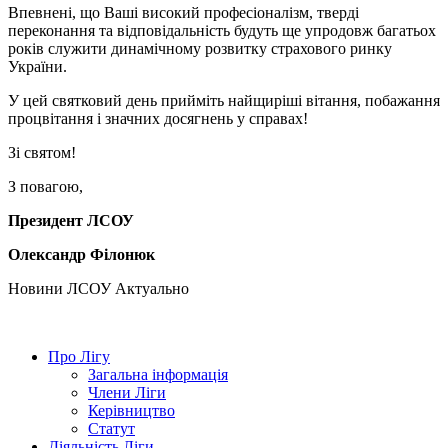
Впевнені, що Ваші високий професіоналізм, тверді
переконання та відповідальність будуть ще упродовж багатьох
років служити динамічному розвитку страхового ринку
України.
У цей святковий день прийміть найщиріші вітання, побажання
процвітання і значних досягнень у справах!
Зі святом!
З повагою,
Президент ЛСОУ
Олександр Філонюк
Hовини ЛСОУ
Актуально
Про Лігу
Загальна інформація
Члени Ліги
Керівництво
Статут
Діяльність Ліги