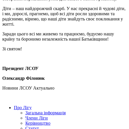
Діти – наш найдорожчий скарб. У нас прекрасні й чудові діти,
і ми, дорослі, прагнемо, щоб всі діти росли здоровими та
радісними, віримо, що наші діти знайдуть своє покликання у
житті.
Заради цього всі ми живемо та працюємо, будуємо нашу
країну та боронимо незалежність нашої Батьківщини!
Зі святом!
Президент ЛСОУ
Олександр Філонюк
Hовини ЛСОУ
Актуально
Про Лігу
Загальна інформація
Члени Ліги
Керівництво
Статут