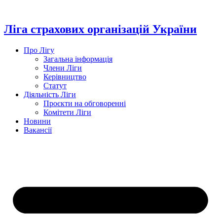
Перейти
до
вмісту
Ліга страхових організацій України
Про Лігу
Загальна інформація
Члени Ліги
Керівництво
Статут
Діяльність Ліги
Проєкти на обговоренні
Комітети Ліги
Новини
Вакансії