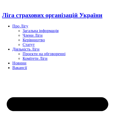
Перейти
до
вмісту
Ліга страхових організацій України
Про Лігу
Загальна інформація
Члени Ліги
Керівництво
Статут
Діяльність Ліги
Проєкти на обговоренні
Комітети Ліги
Новини
Вакансії