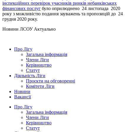
інспекційних перевірок учасників ринків небанківських
фінансових послуг
було оприлюднено 24 листопада 2020
року з можливістю подання зауважень та пропозицій до 24
грудня 2020 року.
Hовини ЛСОУ
Актуально
Про Лігу
Загальна інформація
Члени Ліги
Керівництво
Статут
Діяльність Ліги
Проєкти на обговоренні
Комітети Ліги
Новини
Вакансії
Про Лігу
Загальна інформація
Члени Ліги
Керівництво
Статут