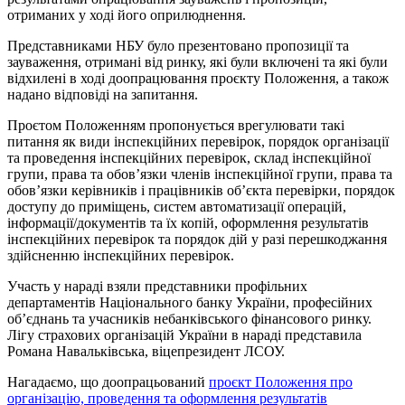
отриманих у ході його оприлюднення.
Представниками НБУ було презентовано пропозиції та
зауваження, отримані від ринку, які були включені та які були
відхилені в ході доопрацювання проєкту Положення, а також
надано відповіді на запитання.
Проєтом Положенням пропонується врегулювати такі
питання як види інспекційних перевірок, порядок організації
та проведення інспекційних перевірок, склад інспекційної
групи, права та обов’язки членів інспекційної групи, права та
обов’язки керівників і працівників об’єкта перевірки, порядок
доступу до приміщень, систем автоматизації операцій,
інформації/документів та їх копій, оформлення результатів
інспекційних перевірок та порядок дій у разі перешкоджання
здійсненню інспекційних перевірок.
Участь у нараді взяли представники профільних
департаментів Національного банку України, професійних
об’єднань та учасників небанківського фінансового ринку.
Лігу страхових організацій України в нараді представила
Романа Навальківська, віцепрезидент ЛСОУ.
Нагадаємо, що доопрацьований
проєкт Положення про
організацію, проведення та оформлення результатів