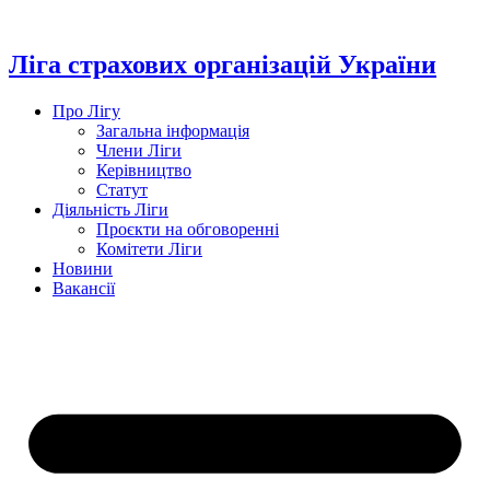
Перейти
до
вмісту
Ліга страхових організацій України
Про Лігу
Загальна інформація
Члени Ліги
Керівництво
Статут
Діяльність Ліги
Проєкти на обговоренні
Комітети Ліги
Новини
Вакансії