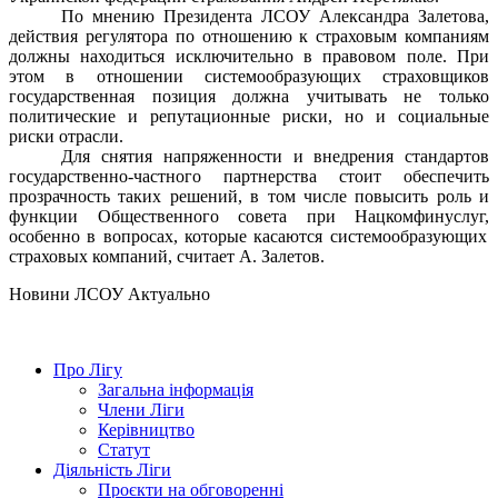
По мнению Президента ЛСОУ Александра Залетова,
действия регулятора по отношению к страховым компаниям
должны наход
ить
ся исключительно в правовом поле. При
этом в отношении системообразующих страховщиков
государственная позиция должна учитывать не только
политические и репутационные риски, но и социальные
риски отрасли.
Для снятия напряженности и внедрения стандартов
государственно-частного партнерства стоит обеспечить
прозрачность таких решений, в т
ом числе
повысить роль и
функции Общественного совета при Нацкомфинуслуг
,
особенно в вопросах, которые касаются системообразующих
страховых компаний, считает А. Залетов.
Hовини ЛСОУ
Актуально
Про Лігу
Загальна інформація
Члени Ліги
Керівництво
Статут
Діяльність Ліги
Проєкти на обговоренні