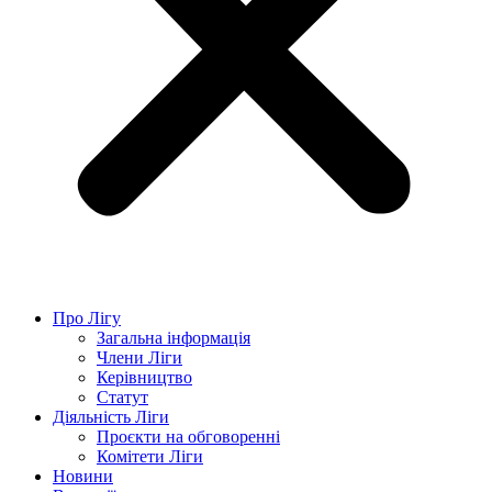
Про Лігу
Загальна інформація
Члени Ліги
Керівництво
Статут
Діяльність Ліги
Проєкти на обговоренні
Комітети Ліги
Новини