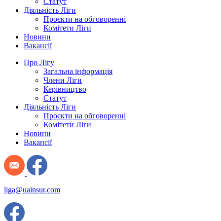
Статут
Діяльність Ліги
Проєкти на обговоренні
Комітети Ліги
Новини
Вакансії
Про Лігу
Загальна інформація
Члени Ліги
Керівництво
Статут
Діяльність Ліги
Проєкти на обговоренні
Комітети Ліги
Новини
Вакансії
liga@uainsur.com