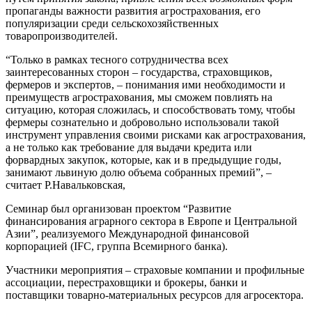
пропаганды важности развития агрострахования, его
популяризации среди сельскохозяйственных
товаропроизводителей.
“Только в рамках тесного сотрудничества всех
заинтересованных сторон – государства, страховщиков,
фермеров и экспертов, – понимания ими необходимости и
преимуществ агрострахования, мы сможем повлиять на
ситуацию, которая сложилась, и способствовать тому, чтобы
фермеры сознательно и добровольно использовали такой
инструмент управления своими рисками как агрострахования,
а не только как требование для выдачи кредита или
форвардных закупок, которые, как и в предыдущие годы,
занимают львиную долю объема собранных премий”, –
считает Р.Навальковская,
Семинар был организован проектом “Развитие
финансирования аграрного сектора в Европе и Центральной
Азии”, реализуемого Международной финансовой
корпорацией (IFC, группа Всемирного банка).
Участники мероприятия – страховые компании и профильные
ассоциации, перестраховщики и брокеры, банки и
поставщики товарно-материальных ресурсов для агросектора.