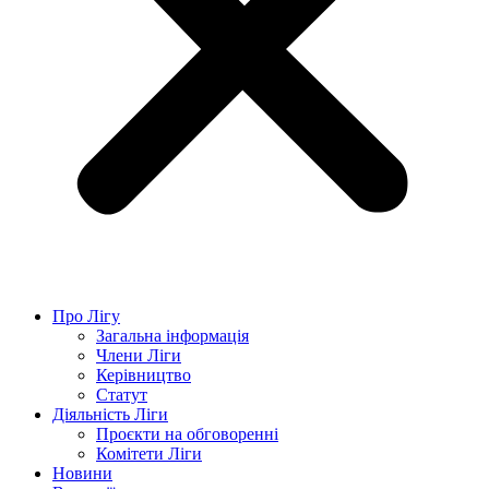
Про Лігу
Загальна інформація
Члени Ліги
Керівництво
Статут
Діяльність Ліги
Проєкти на обговоренні
Комітети Ліги
Новини