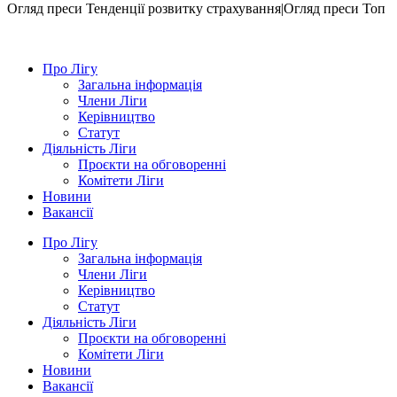
Огляд преси
Тенденції розвитку страхування|Огляд преси
Топ
Про Лігу
Загальна інформація
Члени Ліги
Керівництво
Статут
Діяльність Ліги
Проєкти на обговоренні
Комітети Ліги
Новини
Вакансії
Про Лігу
Загальна інформація
Члени Ліги
Керівництво
Статут
Діяльність Ліги
Проєкти на обговоренні
Комітети Ліги
Новини
Вакансії