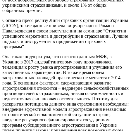
украинскими страховщиками, и около 1% от общих
собранных премий.
Согласно пресс-релизу Лиги страховых организаций Украины
(ЛСОУ), такие данные привела вице-президент Романа
Навальковская в своем выступлении на семинаре “Стратегии
успешного маркетинга и дистрибуции в страховании. Лучшие
подходы и инструменты в продвижении страховых
программ”.
Она также подчеркнула, что согласно данным МФК, в
Украине в 2017 андерайтинговому году продолжилась
тенденция к росту рынка агрострахования и улучшения его
качественных характеристик. В то же время объем
застрахованных площадей практически не меняется с 2014
года. К основным факторам, сдерживающим развитие
агрострахования относится – недоверие сельскохозяйственных
производителей к страховщикам, низкая осведомленность и
недостаточная финансовая состоятельность. Поэтому для
раскрытия потенциала данного вида страхования необходимы:
внедрение эффективной модели агрострахования независимо
от политической и экономической ситуации в стране;
введение регулярного финансирования государством
программ субсидированного агрострахования в Украине
путем принятия закона; привлечения всех возможных форм