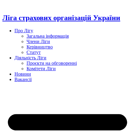
Перейти
до
вмісту
Ліга страхових організацій України
Про Лігу
Загальна інформація
Члени Ліги
Керівництво
Статут
Діяльність Ліги
Проєкти на обговоренні
Комітети Ліги
Новини
Вакансії