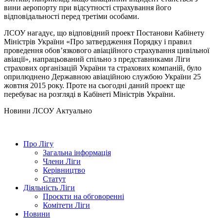
вини аеропорту при відсутності страхування його
відповідальності перед третіми особами.
ЛСОУ нагадує, що відповідний проект Постанови Кабінету
Міністрів України «Про затвердження Порядку і правил
проведення обов’язкового авіаційного страхування цивільної
авіації», напрацьований спільно з представниками Ліги
страхових організацій України та страхових компаній, було
оприлюднено Державною авіаційною службою України 25
жовтня 2015 року. Проте на сьогодні даний проект ще
перебуває на розгляді в Кабінеті Міністрів України.
Hовини ЛСОУ
Актуально
Про Лігу
Загальна інформація
Члени Ліги
Керівництво
Статут
Діяльність Ліги
Проєкти на обговоренні
Комітети Ліги
Новини