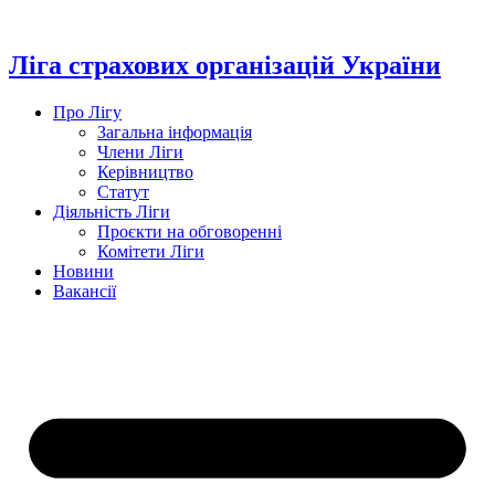
Перейти
до
вмісту
Ліга страхових організацій України
Про Лігу
Загальна інформація
Члени Ліги
Керівництво
Статут
Діяльність Ліги
Проєкти на обговоренні
Комітети Ліги
Новини
Вакансії