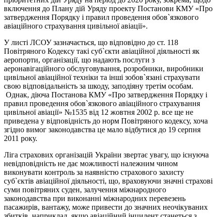
включення до Плану дій Уряду проекту Постанови КМУ «Про
затвердження Порядку і правил проведення обов`язкового
авіаційного страхування цивільної авіації».
У листі ЛСОУ зазначається, що відповідно до ст. 118
Повітряного Кодексу такі суб`єкти авіаційної діяльності як
аеропорти, організації, що надають послуги з
аеронавігаційного обслуговування, розробники, виробники
цивільної авіаційної техніки та інші зобов`язані страхувати
свою відповідальність за шкоду, заподіяну третім особам.
Однак, діюча Постанова КМУ «Про затвердження Порядку і
правил проведення обов`язкового авіаційного страхування
цивільної авіації» №1535 від 12 жовтня 2002 р. все ще не
приведена у відповідність до норм Повітряного кодексу, хоча
згідно вимог законодавства це мало відбутися до 19 серпня
2011 року.
Ліга страхових організацій України звертає увагу, що існуюча
невідповідність не дає можливості належним чином
виконувати контроль за наявністю страхового захисту
суб`єктів авіаційної діяльності, що, враховуючи значні страхові
суми повітряних суден, залучення міжнародного
законодавства при виконанні міжнародних перевезень
пасажирів, вантажу, може привести до значних неочікуваних
збитків, наприклад, якщо авіаційний інцидент станеться з