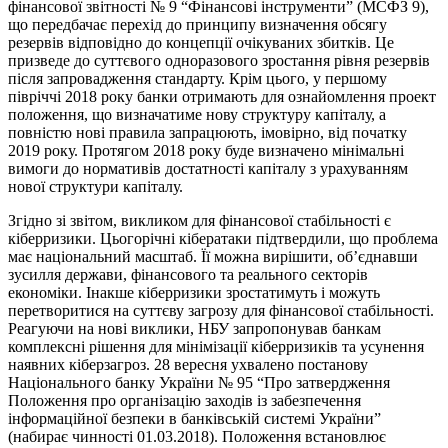
фінансової звітності № 9 “Фінансові інструменти” (МСФЗ 9),
що передбачає перехід до принципу визначення обсягу
резервів відповідно до концепції очікуваних збитків. Це
призведе до суттєвого одноразового зростання рівня резервів
після запровадження стандарту. Крім цього, у першому
півріччі 2018 року банки отримають для ознайомлення проект
положення, що визначатиме нову структуру капіталу, а
повністю нові правила запрацюють, імовірно, від початку
2019 року. Протягом 2018 року буде визначено мінімальні
вимоги до нормативів достатності капіталу з урахуванням
нової структури капіталу.
Згідно зі звітом, викликом для фінансової стабільності є
кіберризики. Цьогорічні кібератаки підтвердили, що проблема
має національний масштаб. Її можна вирішити, об’єднавши
зусилля держави, фінансового та реального секторів
економіки. Інакше кіберризики зростатимуть і можуть
перетворитися на суттєву загрозу для фінансової стабільності.
Реагуючи на нові виклики, НБУ запропонував банкам
комплексні рішення для мінімізації кіберризиків та усунення
наявних кіберзагроз. 28 вересня ухвалено постанову
Національного банку України № 95 “Про затвердження
Положення про організацію заходів із забезпечення
інформаційної безпеки в банківській системі України”
(набирає чинності 01.03.2018). Положення встановлює