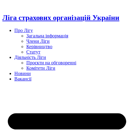
Перейти
до
вмісту
Ліга страхових організацій України
Про Лігу
Загальна інформація
Члени Ліги
Керівництво
Статут
Діяльність Ліги
Проєкти на обговоренні
Комітети Ліги
Новини
Вакансії