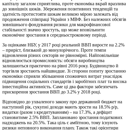
капіталу загалом сприятлива, проте економіка вкрай вразлива
до зовнішніх шоків. Збереження позитивних тенденцій та
здатність протистояти шокам великою мірою залежать від
продовження співпраці України з МВФ. Без належних обсягів
зовнішнього фондування ризики для макрофінансової
стабільності значно зростуть, що може вповільнити
економічне зростання в середньостроковому періоді.
За оцінками НБУ, у 2017 році реальний ВВП виросте на 2.2%
– приріст, близький до минулорічного. Проте темпи
відновлення різних секторів не рівномірні. Найповільніше
відновлюється промисловість: обсяги виробництва
залишаються практично на рівні 2016 року. Будівництво й
торгівля зростають найшвидше. Зі сторони попиту зростанню
економіки сприяли збільшення споживчих витрат унаслідок
підвищення соціальних стандартів і заробітних плат та висока
інвестиційна активність. Саме ці два фактори забезпечать
прискорення зростання ВВП до 3.2% у 2018 році.
Відповідно до ухваленого закону про державний бюджет на
наступний рік, сукупні доходи мають зрости на 18.5% р/р,
видатки (разом з кредитуванням) – на 17.3%, а дефіцит
становитиме 2.5% ВВП. Заплановано зростання податкових
надходжень на 20.5%. Така ціль є амбітною, тому існують
ризики неповного виконання плану. Також такі орієнтири