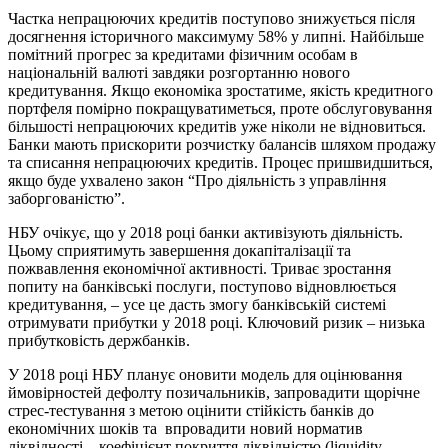
Частка непрацюючих кредитів поступово знижується після
досягнення історичного максимуму 58% у липні. Найбільше
помітний прогрес за кредитами фізичним особам в
національній валюті завдяки розгортанню нового
кредитування. Якщо економіка зростатиме, якість кредитного
портфеля помірно покращуватиметься, проте обслуговування
більшості непрацюючих кредитів уже ніколи не відновиться.
Банки мають прискорити розчистку балансів шляхом продажу
та списання непрацюючих кредитів. Процес пришвидшиться,
якщо буде ухвалено закон “Про діяльність з управління
заборгованістю”.
НБУ очікує, що у 2018 році банки активізують діяльність.
Цьому сприятимуть завершення докапіталізації та
пожвавлення економічної активності. Триває зростання
попиту на банківські послуги, поступово відновлюється
кредитування, – усе це дасть змогу банківській системі
отримувати прибутки у 2018 році. Ключовий ризик – низька
прибутковість держбанків.
У 2018 році НБУ планує оновити модель для оцінювання
ймовірностей дефолту позичальників, запровадити щорічне
стрес-тестування з метою оцінити стійкість банків до
економічних шоків та впровадити новий норматив
ліквідності – коефіцієнт покриття ліквідністю (liquidity