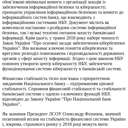
обов’язкові мінімальні вимоги з організації заходів із
забезпечення інформаційної безпеки та кіберзахисту;
принципи управління інформаційною безпекою та вимоги до
інформаційних систем банку, що взаємодіють з
інформаційними системами НБУ. Документ містить як
комплексні настанови з розбудови системи інформаційної
безпеки, так і вузькі технічні питання захисту банківської
інформації. Крім цього, у травні 2018 року набере чинності
Закон України “Про основні засади забезпечення кібербезпеки
України”. Він визначає ключові поняття кібербезпеки та
врегулює розподіл повноважень і відповідальності державних
органів у сфері захисту інформації. Згідно з цим законом НБУ
повинен утворити центр кіберзахисту НБУ, забезпечити
функціонування системи кіберзахисту в банківській системі.
Фінансова стабільність тісно пов’язана з пріоритетним
завданням Національного банку – підтриманням цінової
стабільності. Сприяння фінансовій стабільності та стабільності
банківської системи є однією з ключових функцій НБУ,
відповідно до Закону України “Про Національний банк
України”.
Як зазначив Президент ЛСОУ Олександр Філонюк, значний
позитивний вплив на стабільність фінансової системи України
і, зокрема, страхового ринку у 2018 році можуть мати: