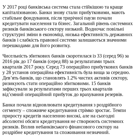
У 2017 році банківська система стала стійкішою та краще
капіталізованою. Банки знову стали прибутковими, мають
стабільне фондування, після трирічної паузи почали
кредитувати населення та бізнес. Загальний рівень системних
ризиків банківського сектору низький. Водночас повільні
структурні зміни в економіці, низька ефективність державних
банків і слабкість правової системи залишаються значними
перешкодами для його розвитку.
Чисельність збиткових банків скоротилася із 33 (серед 96) за
2016 рік до 17 банків (серед 88) за результатами трьох
кварталів 2017 року. Серед 73 операційно прибуткових банків
у 28 установ операційна ефективність була вища за середню.
Дев’ять банків, що становлять 1.2% чистих активів сектору,
ризикують стати операційно збитковими. 15 банків
зафіксували за результатами перших трьох кварталів
від’ємний операційний прибуток до врахування резервів.
Банки почали відновлювати кредитування з роздрібного
сегменту – споживче кредитування стрімко зростає. Темпи
приросту кредитів населенню високі, але на сьогодні
абсолютні обсяги кредитування не створюють системних
ризиків. Вплив небанківського фінансового сектору на
роздрібне кредитування та споживання незначний.