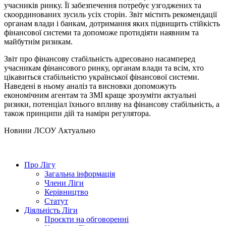
учасників ринку. Її забезпечення потребує узгоджених та
скоординованих зусиль усіх сторін. Звіт містить рекомендації
органам влади і банкам, дотримання яких підвищить стійкість
фінансової системи та допоможе протидіяти наявним та
майбутнім ризикам.
Звіт про фінансову стабільність адресовано насамперед
учасникам фінансового ринку, органам влади та всім, хто
цікавиться стабільністю української фінансової системи.
Наведені в ньому аналіз та висновки допоможуть
економічним агентам та ЗМІ краще зрозуміти актуальні
ризики, потенціал їхнього впливу на фінансову стабільність, а
також принципи дій та наміри регулятора.
Hовини ЛСОУ
Актуально
Про Лігу
Загальна інформація
Члени Ліги
Керівництво
Статут
Діяльність Ліги
Проєкти на обговоренні