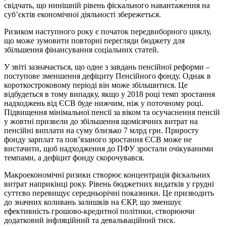
свідчать, що нинішній рівень фіскального навантаження на
суб’єктів економічної діяльності збережеться.
Ризиком наступного року є початок передвиборного циклу,
що може зумовити повторні перегляди бюджету для
збільшення фінансування соціальних статей.
У звіті зазначається, що одне з завдань пенсійної реформи –
поступове зменшення дефіциту Пенсійного фонду. Однак в
короткостроковому періоді він може збільшитися. Це
відбудеться в тому випадку, якщо у 2018 році темп зростання
надходжень від ЄСВ буде нижчим, ніж у поточному році.
Підвищення мінімальної пенсії за віком та осучаснення пенсій
у жовтні призвели до збільшення щомісячних витрат на
пенсійні виплати на суму близько 7 млрд грн. Приросту
фонду зарплат та пов’язаного зростання ЄСВ може не
вистачити, щоб надходження до ПФУ зростали очікуваними
темпами, а дефіцит фонду скорочувався.
Макроекономічні ризики створює концентрація фіскальних
витрат наприкінці року. Рівень бюджетних видатків у грудні
суттєво перевищує середньорічні показники. Це призводить
до значних коливань залишків на ЄКР, що зменшує
ефективність грошово-кредитної політики, створюючи
додатковий інфляційний та девальваційний тиск.