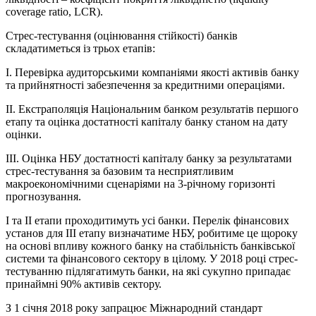
coverage ratio, LCR).
Стрес-тестування (оцінювання стійкості) банків
складатиметься із трьох етапів:
І. Перевірка аудиторськими компаніями якості активів банку
та прийнятності забезпечення за кредитними операціями.
ІІ. Екстраполяція Національним банком результатів першого
етапу та оцінка достатності капіталу банку станом на дату
оцінки.
III. Оцінка НБУ достатності капіталу банку за результатами
стрес-тестування за базовим та несприятливим
макроекономічними сценаріями на 3-річному горизонті
прогнозування.
І та ІІ етапи проходитимуть усі банки. Перелік фінансових
установ для ІІІ етапу визначатиме НБУ, робитиме це щороку
на основі впливу кожного банку на стабільність банківської
системи та фінансового сектору в цілому. У 2018 році стрес-
тестуванню підлягатимуть банки, на які сукупно припадає
принаймні 90% активів сектору.
З 1 січня 2018 року запрацює Міжнародний стандарт