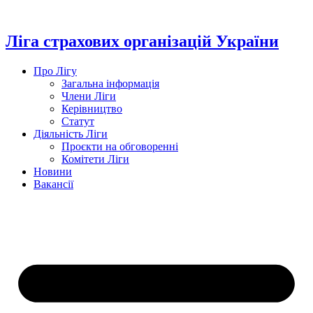
Перейти
до
вмісту
Ліга страхових організацій України
Про Лігу
Загальна інформація
Члени Ліги
Керівництво
Статут
Діяльність Ліги
Проєкти на обговоренні
Комітети Ліги
Новини
Вакансії