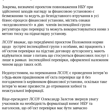
Зокрема, визначені проектом повноваження НБУ при
здійсненні заходів нагляду за фінансовою установою є
безмежними та ведуть до безпідставного втручання в усі
бізнес-процеси фінансової установи, містять ознаки
«вседозволеності» в діях членів інспекційної групи
регулятора при перевірці та можуть використовуватися ними з
метою тиску на піднаглядну установу.
ЛСОУ вважає, що передбачені проєктом Положення норми
щодо зустрічі інспекційної групи з особами, які працюють з
об’єктом перевірки на підставі договору аутсорсингу, мають
відбуватися лише з питань що стосуються фінансових послуг і
лише в рамках інспекційної перевірки, оформленої належним
чином щодо таких осіб.
Недопустимим, на переконання ЛСОУ, є проведення інтерв’ю
з будь-яким працівником об`єкта перевірки ще й без
погодження із керівником фінансової установи, оскільки таке
інтерв’ю може призвести до отримання хибної та
неактуальної інформації.
Віце-президент ЛСОУ Олександр Залєтов звернув увагу
учасників на необхідність формалізації вимог НБУ та
наголосив, що об’єкт перевірки має бути завчасно