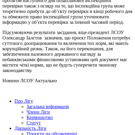
протягом наступного дня позапланової інспекційної
перевірки також з огляду на те, що інспекційна група може
теоретично прибути до об’єкту перевірки в кінці робочого дня
та обмежити право інспекційної групи уточнювати
інформацію у об’єкта перевірки за певний часовий період.
Підсумовуючи результати засідання, віце-президент ЛСОУ
Олександр Залєтов зазначив, що проєкт Положення потребує
суттєвого доопрацювання та включення тих норм, які мають
корупційний ризик. Також, на його переконання, для
забезпечення належного державного нагляду за
небанківськими фінансовими установами цей документ має
містити чіткі норми, що не будуть суперечити чинному
законодавству.
Hовини ЛСОУ
Актуально
Про Лігу
Загальна інформація
Члени Ліги
Керівництво
Статут
Діяльність Ліги
Проєкти на обговоренні