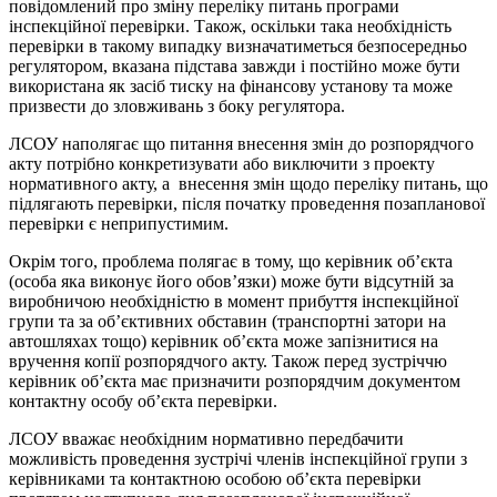
повідомлений про зміну переліку питань програми
інспекційної перевірки. Також, оскільки така необхідність
перевірки в такому випадку визначатиметься безпосередньо
регулятором, вказана підстава завжди і постійно може бути
використана як засіб тиску на фінансову установу та може
призвести до зловживань з боку регулятора.
ЛСОУ наполягає що питання внесення змін до розпорядчого
акту потрібно конкретизувати або виключити з проекту
нормативного акту, а внесення змін щодо переліку питань, що
підлягають перевірки, після початку проведення позапланової
перевірки є неприпустимим.
Окрім того, проблема полягає в тому, що керівник об’єкта
(особа яка виконує його обов’язки) може бути відсутній за
виробничою необхідністю в момент прибуття інспекційної
групи та за об’єктивних обставин (транспортні затори на
автошляхах тощо) керівник об’єкта може запізнитися на
вручення копії розпорядчого акту. Також перед зустріччю
керівник об’єкта має призначити розпорядчим документом
контактну особу об’єкта перевірки.
ЛСОУ вважає необхідним нормативно передбачити
можливість проведення зустрічі членів інспекційної групи з
керівниками та контактною особою об’єкта перевірки