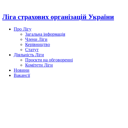
Перейти
до
вмісту
Ліга страхових організацій України
Про Лігу
Загальна інформація
Члени Ліги
Керівництво
Статут
Діяльність Ліги
Проєкти на обговоренні
Комітети Ліги
Новини
Вакансії