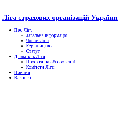
Перейти
до
вмісту
Ліга страхових організацій України
Про Лігу
Загальна інформація
Члени Ліги
Керівництво
Статут
Діяльність Ліги
Проєкти на обговоренні
Комітети Ліги
Новини
Вакансії