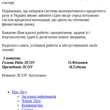
секторі.
Переконані, що невдовзі система кооперативного кредитного
руху в Україні зможе зайняти гідне місце серед потужних
систем кредитної кооперації, що діють на світовому
фінансовому ринку
Бажаємо Вам вдалої роботи, процвітання, здоров’я і
благополуччя, удачі в досягненні нових звершень.
Радісного свята, успішної роботи в обслуговуванні своїх
членів!
З повагою,
Голова Ради ЛСОУ О.Філонюк
Президент ЛСОУ Н.Гудима
Hовини ЛСОУ
Актуально
Про Лігу
Загальна інформація
Члени Ліги
Керівництво
Статут