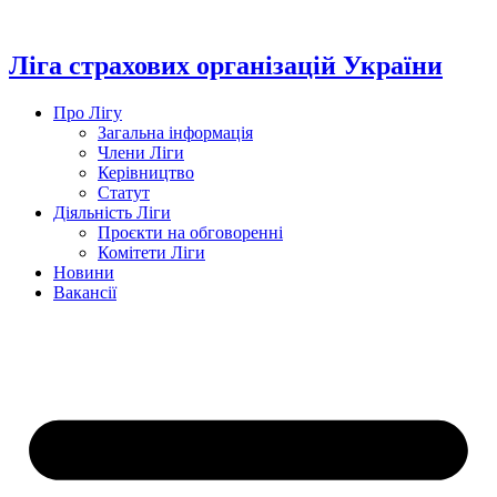
Перейти
до
вмісту
Ліга страхових організацій України
Про Лігу
Загальна інформація
Члени Ліги
Керівництво
Статут
Діяльність Ліги
Проєкти на обговоренні
Комітети Ліги
Новини
Вакансії