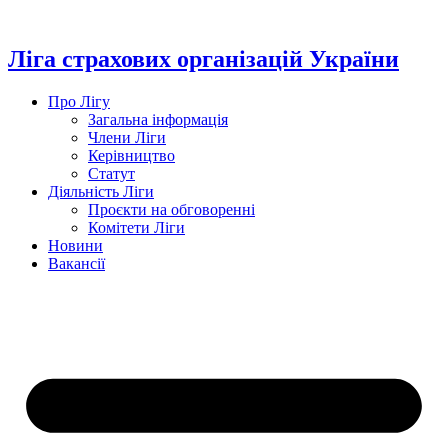
Перейти
до
вмісту
Ліга страхових організацій України
Про Лігу
Загальна інформація
Члени Ліги
Керівництво
Статут
Діяльність Ліги
Проєкти на обговоренні
Комітети Ліги
Новини
Вакансії