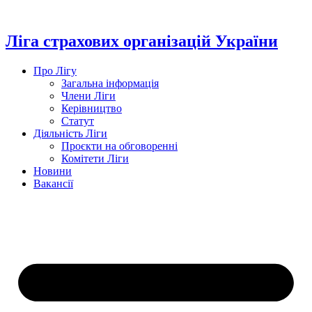
Перейти
до
вмісту
Ліга страхових організацій України
Про Лігу
Загальна інформація
Члени Ліги
Керівництво
Статут
Діяльність Ліги
Проєкти на обговоренні
Комітети Ліги
Новини
Вакансії