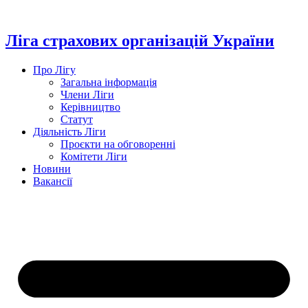
Перейти
до
вмісту
Ліга страхових організацій України
Про Лігу
Загальна інформація
Члени Ліги
Керівництво
Статут
Діяльність Ліги
Проєкти на обговоренні
Комітети Ліги
Новини
Вакансії