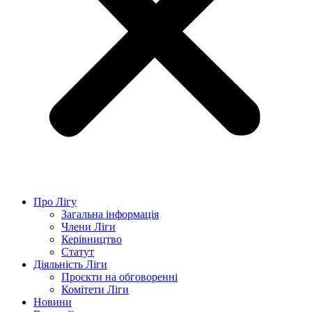
Про Лігу
Загальна інформація
Члени Ліги
Керівництво
Статут
Діяльність Ліги
Проєкти на обговоренні
Комітети Ліги
Новини