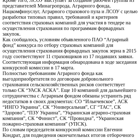
Кроме того, ЛСОУ выступает за создание рабочей группы из
представителей Минагропрода, Аграрного фонда,
Нацкомфинуслуг, Аграрного страхового пула и ЛСОУ с целью
разработки типовых правил, требований и критериев
соответствия страховых компаний для участия в тендере на
осуществления страхования по программам форвардных
закупок.
Как сообщалось, условиям объявленного ПАО “Аграрный
фонд” конкурса по отбору страховых компаний для
осуществления страхования форвардных закупок зерна в 2015
году соответствуют 11 страховщиков из 17 подавших заявки.
Соответствующая информация обнародована в ходе заседания
конкурсной комиссии в 17 марта.
Полностью требованиям Аграрного фонда как
выгодоприобретателя по договорам добровольного
страхования сельскохозяйственных рисков соответствует
только СК “УАСК АСКА”. Еще 10 компаний для дальнейшего
сотрудничества с Аграрным фондом обязаны устранить ряд
недостатков в своих документах: СО “Ильичевское”, АСК
“ИНГО Украина”, СК “Универсальная”, СГ “ТАС”, СК
“Здорово”, “ПЗУ Украина”, “Украинская аграрно-страховая
компания”, СК “Финист”, СК “Провидна”, “Украинская
пожарно-страховая компания” (УПСК).
По словам председателя конкурсной комиссии Евгении
Кондрат, для подведения окончательных итогов отборочного