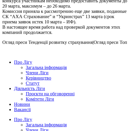
конкурса участникам необходимо предоставить документы до
20 марта, максимум – до 26 марта.
Комиссия приняла к рассмотрению еще две заявки, поданные
СК “АХА Страхование” и “Укринстрах” 13 марта (срок
приема заявок истек 10 марта – ИФ).
В настоящее время работа над проверкой документов этих
компаний продолжается.
Огляд преси
Тенденції розвитку страхування|Огляд преси
Топ
Про Лігу
Загальна інформація
Члени Ліги
Керівництво
Статут
Діяльність Ліги
Проєкти на обговоренні
Комітети Ліги
Новини
Вакансії
Про Лігу
Загальна інформація
Члени Ліги