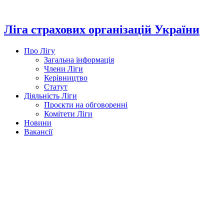
Перейти
до
вмісту
Ліга страхових організацій України
Про Лігу
Загальна інформація
Члени Ліги
Керівництво
Статут
Діяльність Ліги
Проєкти на обговоренні
Комітети Ліги
Новини
Вакансії