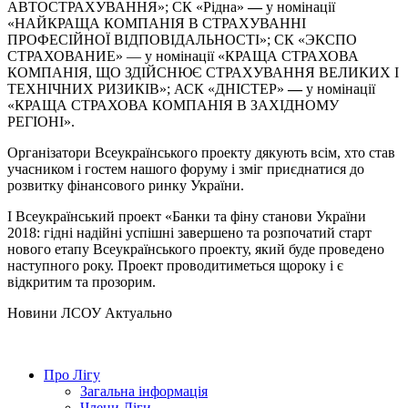
АВТОСТРАХУВАННЯ»; СК «Рідна»
—
у номінації
«НАЙКРАЩА КОМПАНІЯ В СТРАХУВАННІ
ПРОФЕСІЙНОЇ ВІДПОВІДАЛЬНОСТІ»; СК «ЭКСПО
СТРАХОВАНИЕ» — у номінації «КРАЩА СТРАХОВА
КОМПАНІЯ, ЩО ЗДІЙСНЮЄ СТРАХУВАННЯ ВЕЛИКИХ І
ТЕХНІЧНИХ РИЗИКІВ»; АСК «ДНІСТЕР»
—
у номінації
«КРАЩА СТРАХОВА КОМПАНІЯ В ЗАХІДНОМУ
РЕГІОНІ».
Організатори Всеукраїнського проекту дякують всім, хто став
учасником і гостем нашого форуму і зміг приєднатися до
розвитку фінансового ринку України.
І Всеукраїнський проект «Банки та фіну станови України
2018: гідні надійні успішні завершено та розпочатий старт
нового етапу Всеукраїнського проекту, який буде проведено
наступного року. Проект проводитиметься щороку і є
відкритим та прозорим.
Hовини ЛСОУ
Актуально
Про Лігу
Загальна інформація
Члени Ліги