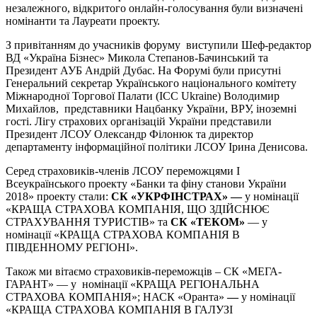
незалежного, відкритого онлайн-голосування були визначені
номінанти та Лауреати проекту.
З привітанням до учасників форуму виступили Шеф-редактор
ВД «Україна Бізнес» Микола Степанов-Бачинський та
Президент АУБ Андрій Дубас. На Форумі були присутні
Генеральний секретар Українського національного комітету
Міжнародної Торгової Палати (ICC Ukrainе) Володимир
Михайлов, представники Нацбанку України, ВРУ, іноземні
гості. Лігу страхових організацій України представили
Президент ЛСОУ Олександр Філонюк та директор
департаменту інформаційної політики ЛСОУ Ірина Денисова.
Серед страховиків-членів ЛСОУ переможцями І
Всеукраїнського проекту «Банки та фіну станови України
2018» проекту стали:
СК «УКРФІНСТРАХ» —
у номінації
«КРАЩА СТРАХОВА КОМПАНІЯ, ЩО ЗДІЙСНЮЄ
СТРАХУВАННЯ ТУРИСТІВ» та
СК «ТЕКОМ»
— у
номінації «КРАЩА СТРАХОВА КОМПАНІЯ В
ПІВДЕННОМУ РЕГІОНІ».
Також ми вітаємо страховиків-переможців – СК «МЕГА-
ГАРАНТ» — у номінації «КРАЩА РЕГІОНАЛЬНА
СТРАХОВА КОМПАНІЯ»; НАСК «Оранта»
—
у номінації
«КРАЩА СТРАХОВА КОМПАНІЯ В ГАЛУЗІ