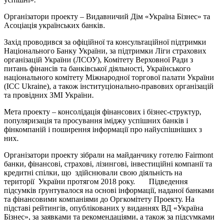
Організатори проекту – Видавничий Дім «Україна Бізнес» та
Асоціація українських банків.
Захід проводився за офіційної та консультаційної підтримки
Національного Банку України, за підтримки Ліги страхових
організацій України (ЛСОУ), Комітету Верховної Ради з
питань фінансів та банківської діяльності, Українського
національного комітету Міжнародної торгової палати України
(ICC Ukraine), а також інституціонально-правових організацій
та провідних ЗМІ України.
Мета проекту – консолідація фінансових і бізнес-структур,
популяризація та просування іміджу успішних банків і
фінкомпаній і поширення інформації про найуспішніших з
них.
Організатори проекту зібрали на майданчику готелю Fairmont
банки, фінансові, страхові, лізингові, інвестиційні компанії та
кредитні спілки, що здійснювали свою діяльність на
території України протягом 2018 року. Підведення
підсумків ґрунтувалося на основі інформації, наданої банками
та фінансовими компаніями до Оргкомітету Проекту. На
підставі рейтингів, опублікованих у виданнях ВД «Україна
Бізнес», за заявками та рекомендаціями, а також за підсумками