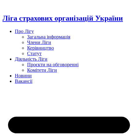
Перейти
до
вмісту
Ліга страхових організацій України
Про Лігу
Загальна інформація
Члени Ліги
Керівництво
Статут
Діяльність Ліги
Проєкти на обговоренні
Комітети Ліги
Новини
Вакансії