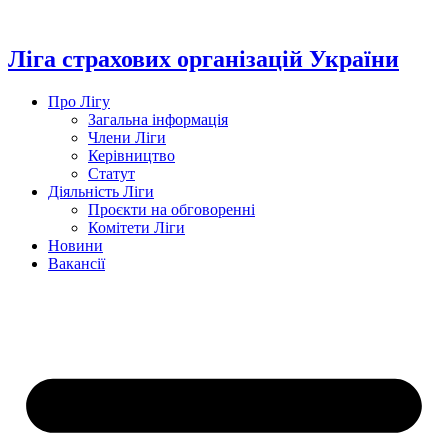
Перейти
до
вмісту
Ліга страхових організацій України
Про Лігу
Загальна інформація
Члени Ліги
Керівництво
Статут
Діяльність Ліги
Проєкти на обговоренні
Комітети Ліги
Новини
Вакансії