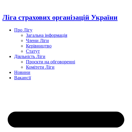
Перейти
до
вмісту
Ліга страхових організацій України
Про Лігу
Загальна інформація
Члени Ліги
Керівництво
Статут
Діяльність Ліги
Проєкти на обговоренні
Комітети Ліги
Новини
Вакансії