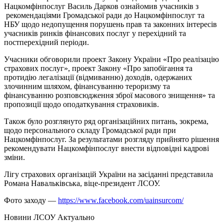
Нацкомфінпослуг Василь Дарков ознайомив учасників з
рекомендаціями Громадської ради до Нацкомфінпослуг та
НБУ щодо недопущення порушень прав та законних інтересів
учасників ринків фінансових послуг у перехідний та
постперехідний періоди.
Учасники обговорили проект Закону України «Про реалізацію
страхових послуг», проект Закону «Про запобігання та
протидію легалізації (відмиванню) доходів, одержаних
злочинним шляхом, фінансуванню тероризму та
фінансуванню розповсюдження зброї масового знищення» та
пропозиції щодо оподаткування страховиків.
Також було розглянуто ряд організаційних питань, зокрема,
щодо персонального складу Громадської ради при
Нацкомфінпослуг. За результатами розгляду прийнято рішення
рекомендувати Нацкомфінпослуг внести відповідні кадрові
зміни.
Лігу страхових організацій України на засіданні представила
Романа Навальківська, віце-президент ЛСОУ.
Фото заходу —
https://www.facebook.com/uainsurcom/
Hовини ЛСОУ
Актуально