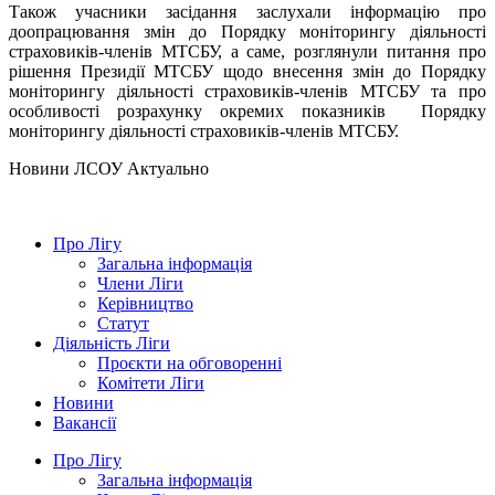
Також учасники засідання заслухали інформацію про
доопрацювання змін до Порядку моніторингу діяльності
страховиків-членів МТСБУ, а саме, розглянули питання про
рішення Президії МТСБУ щодо внесення змін до Порядку
моніторингу діяльності страховиків-членів МТСБУ та про
особливості розрахунку окремих показників Порядку
моніторингу діяльності страховиків-членів МТСБУ.
Hовини ЛСОУ
Актуально
Про Лігу
Загальна інформація
Члени Ліги
Керівництво
Статут
Діяльність Ліги
Проєкти на обговоренні
Комітети Ліги
Новини
Вакансії
Про Лігу
Загальна інформація