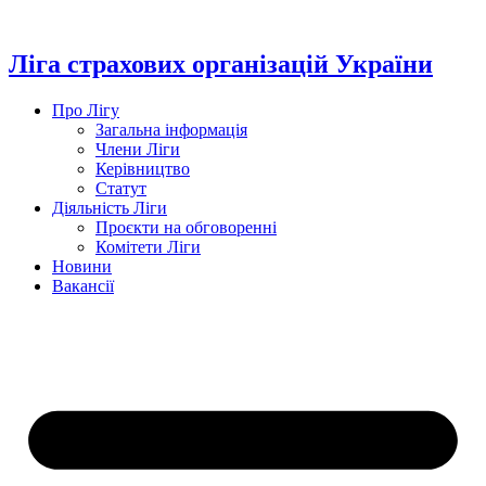
Перейти
до
вмісту
Ліга страхових організацій України
Про Лігу
Загальна інформація
Члени Ліги
Керівництво
Статут
Діяльність Ліги
Проєкти на обговоренні
Комітети Ліги
Новини
Вакансії