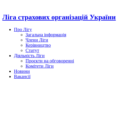
Перейти
до
вмісту
Ліга страхових організацій України
Про Лігу
Загальна інформація
Члени Ліги
Керівництво
Статут
Діяльність Ліги
Проєкти на обговоренні
Комітети Ліги
Новини
Вакансії