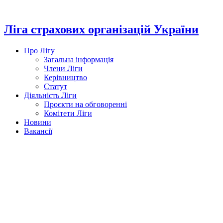
Перейти
до
вмісту
Ліга страхових організацій України
Про Лігу
Загальна інформація
Члени Ліги
Керівництво
Статут
Діяльність Ліги
Проєкти на обговоренні
Комітети Ліги
Новини
Вакансії