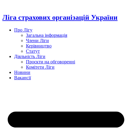
Перейти
до
вмісту
Ліга страхових організацій України
Про Лігу
Загальна інформація
Члени Ліги
Керівництво
Статут
Діяльність Ліги
Проєкти на обговоренні
Комітети Ліги
Новини
Вакансії