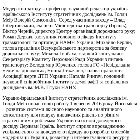
Модератор заходу – професор, науковий редактор україно-
ізраїльського Інституту стратегічних досліджень ім. Голди
Меїр Валерій Самсонкін. Серед учасників заходу – Влад
Лібертовський, експерт Міністерства транспорту (Ізраїль);
Віктор Черній, директор Центру організації дорожнього руху;
Роман Деркач, заступник головного лікаря Інституту
травматології та ортопедії НАМН України; Михайло Берлін,
голова правління Всеукраїнського партнерства за безпеку
дорожнього руху; Микола Горбаха, старший консультант
Секретаріату Комітету Верховної Ради України з питань
транспорту; Володимир Юрченко, голова ГО «Невідкладна
медична допомога»; Нонна Лихачова, голова правління
Асоціації жертв ДТП України; Наталія Рингач, головний
науковий співробітник Інституту демографії та соціальних
досліджень ім. М.В. Птухи НАНУ.
Україно-ізраїльський Інститут стратегічних досліджень ім.
Голди Меір почав свою роботу 1 вересня 2016 року. Його місія
– розвиток системи якісного наукового та аналітичного
консалтингу для пошуку виважених рішень по різним
стратегічним проблемам України на основі доведеного
досвіду Держави Ізраїль. Інститут сприяє впровадженню
усвідомленого та доведеного підходу до розробки способів
модернізації України, розвитку її інтелектуального ресурсу,