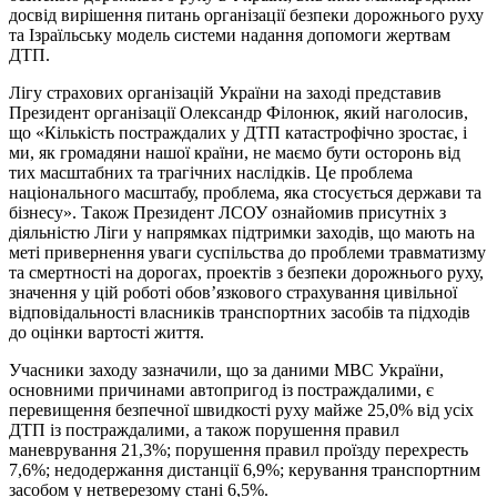
досвід вирішення питань організації безпеки дорожнього руху
та Ізраїльську модель системи надання допомоги жертвам
ДТП.
Лігу страхових організацій України на заході представив
Президент організації Олександр Філонюк, який наголосив,
що «Кількість постраждалих у ДТП катастрофічно зростає, і
ми, як громадяни нашої країни, не маємо бути осторонь від
тих масштабних та трагічних наслідків. Це проблема
національного масштабу, проблема, яка стосується держави та
бізнесу». Також Президент ЛСОУ ознайомив присутніх з
діяльністю Ліги у напрямках підтримки заходів, що мають на
меті привернення уваги суспільства до проблеми травматизму
та смертності на дорогах, проектів з безпеки дорожнього руху,
значення у цій роботі обов’язкового страхування цивільної
відповідальності власників транспортних засобів та підходів
до оцінки вартості життя.
Учасники заходу зазначили, що за даними МВС України,
основними причинами автопригод із постраждалими, є
перевищення безпечної швидкості руху майже 25,0% від усіх
ДТП із постраждалими, а також порушення правил
маневрування 21,3%; порушення правил проїзду перехресть
7,6%; недодержання дистанції 6,9%; керування транспортним
засобом у нетверезому стані 6,5%.