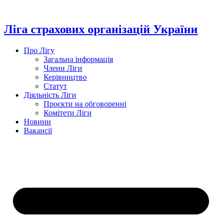
Перейти
до
вмісту
Ліга страхових організацій України
Про Лігу
Загальна інформація
Члени Ліги
Керівництво
Статут
Діяльність Ліги
Проєкти на обговоренні
Комітети Ліги
Новини
Вакансії