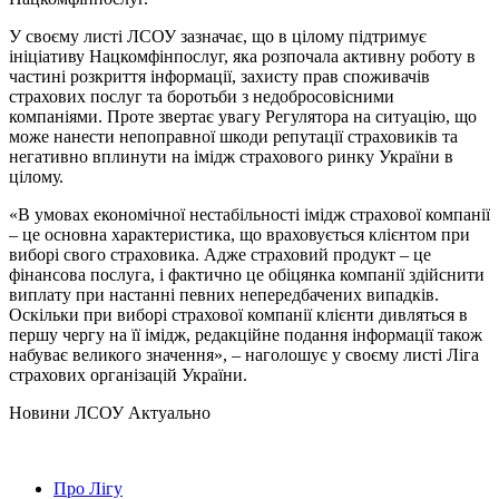
У своєму листі ЛСОУ зазначає, що в цілому підтримує
ініціативу Нацкомфінпослуг, яка розпочала активну роботу в
частині розкриття інформації, захисту прав споживачів
страхових послуг та боротьби з недобросовісними
компаніями. Проте звертає увагу Регулятора на ситуацію, що
може нанести непоправної шкоди репутації страховиків та
негативно вплинути на імідж страхового ринку України в
цілому.
«В умовах економічної нестабільності імідж страхової компанії
– це основна характеристика, що враховується клієнтом при
виборі свого страховика. Адже страховий продукт – це
фінансова послуга, і фактично це обіцянка компанії здійснити
виплату при настанні певних непередбачених випадків.
Оскільки при виборі страхової компанії клієнти дивляться в
першу чергу на її імідж, редакційне подання інформації також
набуває великого значення», – наголошує у своєму листі Ліга
страхових організацій України.
Hовини ЛСОУ
Актуально
Про Лігу