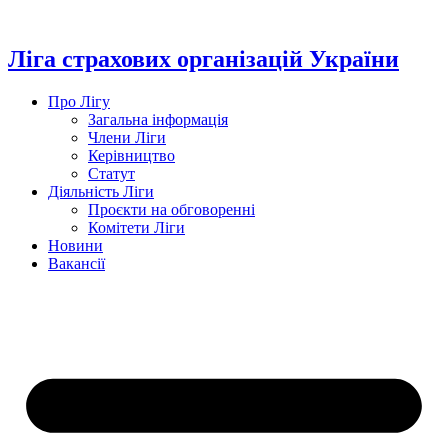
Перейти
до
вмісту
Ліга страхових організацій України
Про Лігу
Загальна інформація
Члени Ліги
Керівництво
Статут
Діяльність Ліги
Проєкти на обговоренні
Комітети Ліги
Новини
Вакансії