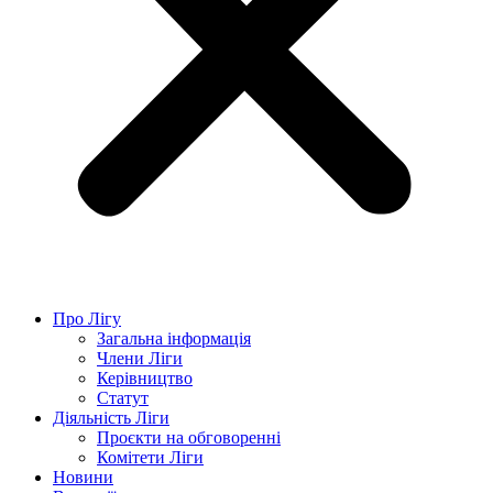
Про Лігу
Загальна інформація
Члени Ліги
Керівництво
Статут
Діяльність Ліги
Проєкти на обговоренні
Комітети Ліги
Новини