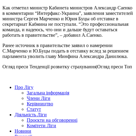
Как отметил министр Кабинета министров Александр Саенко
в комментарии “Интерфакс-Украина”, заявления заместителей
министра Сергея Марченко и Юрия Буцы об отставке в
секретариат Кабмина не поступали. “Это профессиональная
команда, и надеюсь, что они и дальше будут оставаться
работать в правительстве”, – добавил А.Саенко.
Ранее источник в правительстве заявил о намерении
С.Марченко и Ю.Буцы подать в отставку вслед за решением
парламента уволить главу Минфина Александра Данилюка.
Огляд преси
Тенденції розвитку страхування|Огляд преси
Топ
Про Лігу
Загальна інформація
Члени Ліги
Керівництво
Статут
Діяльність Ліги
Проєкти на обговоренні
Комітети Ліги
Новини