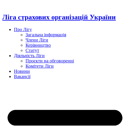
Перейти
до
вмісту
Ліга страхових організацій України
Про Лігу
Загальна інформація
Члени Ліги
Керівництво
Статут
Діяльність Ліги
Проєкти на обговоренні
Комітети Ліги
Новини
Вакансії