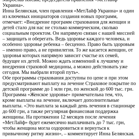
Украина».
Инна Белянская, член правления «МетЛайф Украина» и один
из ключевых инициаторов создания новых программ,
отмечает: «Внедрение программ страхования для женщин и
детей стало для нас не столько коммерческим, сколько
социальным проектом. Он напрямую связан с нашей миссией
– защищать и оберегать. Ведь здоровье каждого человека, и
особенно здоровье ребенка – бесценно. Право быть здоровым
– именно право, а не привилегия. То же касается женщин, от
здоровья которых напрямую зависит счастье их семей,
будущее их детей. Можно ждать изменений к лучшему и
внедрения страховой медицины, а можно действовать уже
сегодня. Мы выбрали второй путь».
Обе программы страхования доступны по цене и при этом
предусматривают выплату на лечение Страховое покрытие по
детской программе до 1 млн грн, по женской до 600 тыс. грн.
Программа «Женское здоровье» примечательна тем, что,
кроме выплаты на лечение, включает дополнительные
выплаты. «Это выплата за каждый день лечения в стационаре
до 600 грн, а также регулярная финансовая поддержка
женщины. На протяжении 12 месяцев после лечения
«МетЛайф» будет ежемесячно выплачивать до 7 тыс. грн,
чтобы женщина могла оздоровиться и вернуться к
привычному ритму жизни», – комментирует Инна Белянская.