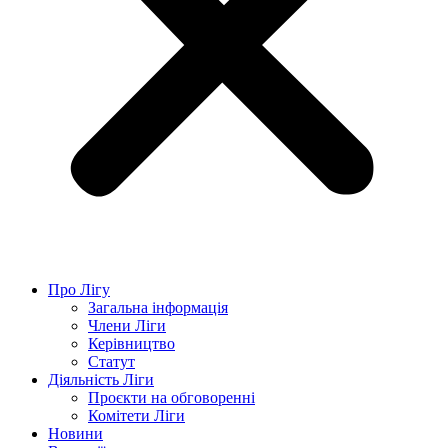
Про Лігу
Загальна інформація
Члени Ліги
Керівництво
Статут
Діяльність Ліги
Проєкти на обговоренні
Комітети Ліги
Новини