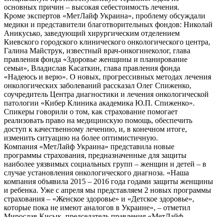
основных причин – высокая себестоимость лечения.
Кроме экспертов «МетЛайф Украина», проблему обсуждали
медики и представители благотворительных фондов: Николай
Аникусько, заведующий хирургическим отделением
Киевского городского клинического онкологического центра,
Галина Майструк, известный врач-онкогинеколог, глава
правления фонда «Здоровье женщины и планирование
семьи», Владислав Касаткин, глава правления фонда
«Надеюсь и верю». О новых, прогрессивных методах лечения
онкологических заболеваний рассказал Олег Спиженко,
соучредитель Центра диагностики и лечения онкологической
патологии «Кибер Клиника академика Ю.П. Спиженко».
Спикеры говорили о том, как страхование помогает
реализовать право на медицинскую помощь, обеспечить
доступ к качественному лечению, и, в конечном итоге,
изменить ситуацию на более оптимистичную.
Компания «МетЛайф Украина» представила новые
программы страхования, предназначенные для защиты
наиболее уязвимых социальных групп – женщин и детей – в
случае установления онкологического диагноза. «Наша
компания объявила 2015 – 2016 года годами защиты женщины
и ребенка. Уже с апреля мы представляем 2 новых программы
страхования – «Женское здоровье» и «Детское здоровье»,
которые пока не имеют аналогов в Украине», – отметил
Мирослав Кисык, председатель правления «МетЛайф