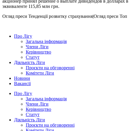
акционер принял решение о выплате дивидендов в долларах в
эквиваленте 115,85 млн грн.
Огляд преси
Тенденції розвитку страхування|Огляд преси
Топ
Про Лігу
Загальна інформація
Члени Ліги
Керівництво
Статут
Діяльність Ліги
Проєкти на обговоренні
Комітети Ліги
Новини
Вакансії
Про Лігу
Загальна інформація
Члени Ліги
Керівництво
Статут
Діяльність Ліги
Проєкти на обговоренні
Комітети Ліги