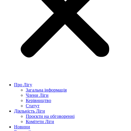
Про Лігу
Загальна інформація
Члени Ліги
Керівництво
Статут
Діяльність Ліги
Проєкти на обговоренні
Комітети Ліги
Новини