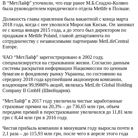
В “МетЛайф” уточнили, что еще ранее М.Б.Спадло-Коляно
была руководителем юридического отдела Metlife в Польше.
Должность главы правления была вакантной с конца марта
2018 года, когда с нее уволился Мирослав Кисык. Он занимал
ее с конца января 2015 года, а до этого был директором по
продажам в Metlife Poland, главой департамента по
сотрудничеству с независимыми партнерами MetLifeCentral
Europe.
ЧАО “МетЛайф” зарегистрировано в 2002 году,
специализируется на страховании жизни. Согласно данным
системы раскрытия информации Нацкомиссии по ценным
бумагам и фондовому рынку Украины, по состоянию на
середину 2018 года крупнейшим акционером компании,
владеющим 99,9988% акций, являлась MetLife Global Holding
Company IІ GmbH (Швейцария).
“МетЛайф” в 2017 году увеличила чистые заработанные
страховые премии на 20,3% – до 736,65 млн грн, объем
передачи премий в перестрахование увеличился до 11,81 млн
грн с 8,44 млн грн в 2016 году.
Чистая прибыль компании в минувшем году выросла почти в
2,1 раза – до 115,93 млн грн, после чего в апреле этого года