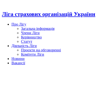
Перейти
до
вмісту
Ліга страхових організацій України
Про Лігу
Загальна інформація
Члени Ліги
Керівництво
Статут
Діяльність Ліги
Проєкти на обговоренні
Комітети Ліги
Новини
Вакансії